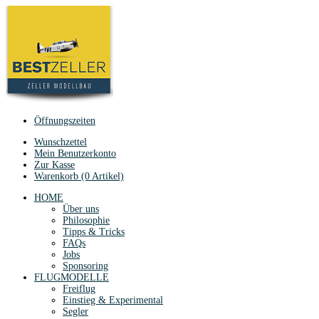
Öffnungszeiten
Wunschzettel
Mein Benutzerkonto
Zur Kasse
Warenkorb (0 Artikel)
HOME
Über uns
Philosophie
Tipps & Tricks
FAQs
Jobs
Sponsoring
FLUGMODELLE
Freiflug
Einstieg & Experimental
Segler