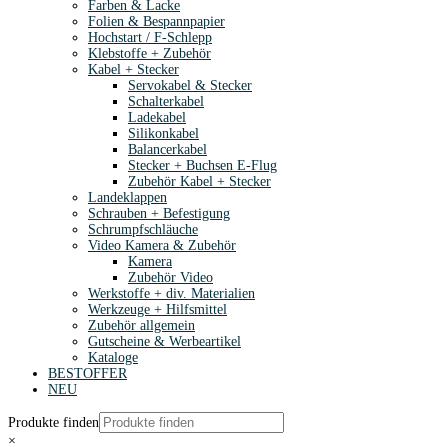
Farben & Lacke
Folien & Bespannpapier
Hochstart / F-Schlepp
Klebstoffe + Zubehör
Kabel + Stecker
Servokabel & Stecker
Schalterkabel
Ladekabel
Silikonkabel
Balancerkabel
Stecker + Buchsen E-Flug
Zubehör Kabel + Stecker
Landeklappen
Schrauben + Befestigung
Schrumpfschläuche
Video Kamera & Zubehör
Kamera
Zubehör Video
Werkstoffe + div. Materialien
Werkzeuge + Hilfsmittel
Zubehör allgemein
Gutscheine & Werbeartikel
Kataloge
BESTOFFER
NEU
Produkte finden
×