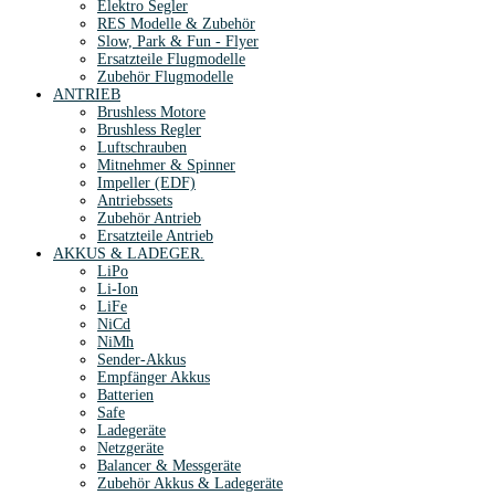
Elektro Segler
RES Modelle & Zubehör
Slow, Park & Fun - Flyer
Ersatzteile Flugmodelle
Zubehör Flugmodelle
ANTRIEB
Brushless Motore
Brushless Regler
Luftschrauben
Mitnehmer & Spinner
Impeller (EDF)
Antriebssets
Zubehör Antrieb
Ersatzteile Antrieb
AKKUS & LADEGER.
LiPo
Li-Ion
LiFe
NiCd
NiMh
Sender-Akkus
Empfänger Akkus
Batterien
Safe
Ladegeräte
Netzgeräte
Balancer & Messgeräte
Zubehör Akkus & Ladegeräte