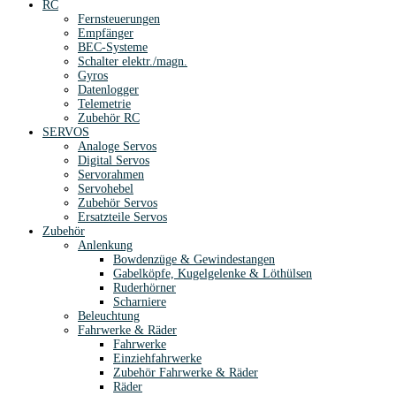
RC
Fernsteuerungen
Empfänger
BEC-Systeme
Schalter elektr./magn.
Gyros
Datenlogger
Telemetrie
Zubehör RC
SERVOS
Analoge Servos
Digital Servos
Servorahmen
Servohebel
Zubehör Servos
Ersatzteile Servos
Zubehör
Anlenkung
Bowdenzüge & Gewindestangen
Gabelköpfe, Kugelgelenke & Löthülsen
Ruderhörner
Scharniere
Beleuchtung
Fahrwerke & Räder
Fahrwerke
Einziehfahrwerke
Zubehör Fahrwerke & Räder
Räder