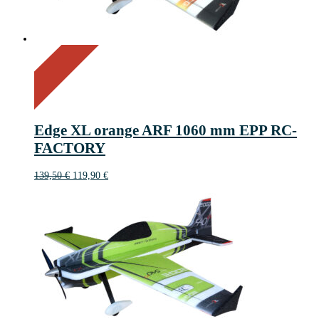
On Sale
Sale!
14%
%
Save 20 €
Off
14
20€
20
Edge XL orange ARF 1060 mm EPP RC-
€
FACTORY
Ursprünglicher
Aktueller
139,50
€
119,90
€
Preis
Preis
war:
ist:
139,50 €
119,90 €.