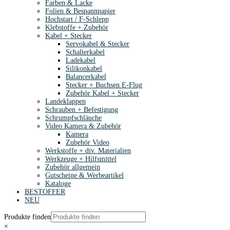
Farben & Lacke
Folien & Bespannpapier
Hochstart / F-Schlepp
Klebstoffe + Zubehör
Kabel + Stecker
Servokabel & Stecker
Schalterkabel
Ladekabel
Silikonkabel
Balancerkabel
Stecker + Buchsen E-Flug
Zubehör Kabel + Stecker
Landeklappen
Schrauben + Befestigung
Schrumpfschläuche
Video Kamera & Zubehör
Kamera
Zubehör Video
Werkstoffe + div. Materialien
Werkzeuge + Hilfsmittel
Zubehör allgemein
Gutscheine & Werbeartikel
Kataloge
BESTOFFER
NEU
Produkte finden
×