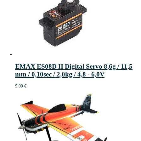
EMAX ES08D II Digital Servo 8,6g / 11,5
mm / 0,10sec / 2,0kg / 4,8 - 6,0V
9,90
€