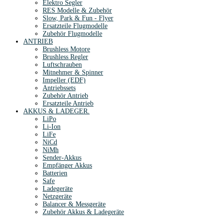
Elektro Segler
RES Modelle & Zubehör
Slow, Park & Fun - Flyer
Ersatzteile Flugmodelle
Zubehör Flugmodelle
ANTRIEB
Brushless Motore
Brushless Regler
Luftschrauben
Mitnehmer & Spinner
Impeller (EDF)
Antriebssets
Zubehör Antrieb
Ersatzteile Antrieb
AKKUS & LADEGER.
LiPo
Li-Ion
LiFe
NiCd
NiMh
Sender-Akkus
Empfänger Akkus
Batterien
Safe
Ladegeräte
Netzgeräte
Balancer & Messgeräte
Zubehör Akkus & Ladegeräte