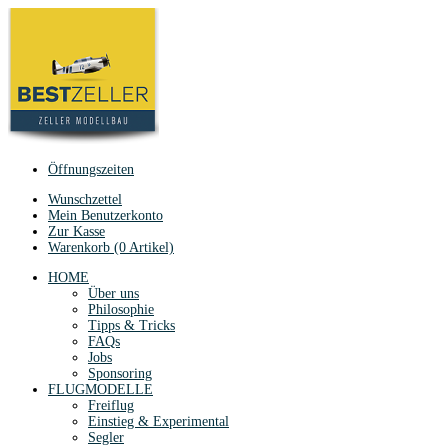
Öffnungszeiten
Wunschzettel
Mein Benutzerkonto
Zur Kasse
Warenkorb (0 Artikel)
HOME
Über uns
Philosophie
Tipps & Tricks
FAQs
Jobs
Sponsoring
FLUGMODELLE
Freiflug
Einstieg & Experimental
Segler