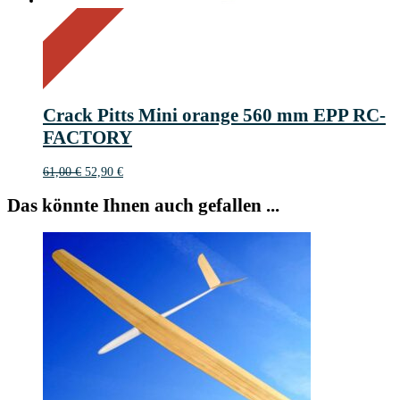
On Sale
Sale!
13%
%
Off
Save 8 €
13
8€
8
Crack Pitts Mini orange 560 mm EPP RC-
€
FACTORY
Ursprünglicher
Aktueller
61,00
€
52,90
€
Preis
Preis
war:
ist:
Das könnte Ihnen auch gefallen ...
61,00 €
52,90 €.