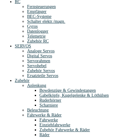
RC
Fernsteuerungen
Empfänger
BEC-Systeme
Schalter elektr./magn.
Gyros
Datenlogger
Telemetrie
Zubehör RC
SERVOS
Analoge Servos
Digital Servos
Servorahmen
Servohebel
Zubehör Servos
Ersatzteile Servos
Zubehör
Anlenkung
Bowdenzüge & Gewindestangen
Gabelköpfe, Kugelgelenke & Löthülsen
Ruderhörner
Scharniere
Beleuchtung
Fahrwerke & Räder
Fahrwerke
Einziehfahrwerke
Zubehör Fahrwerke & Räder
Räder