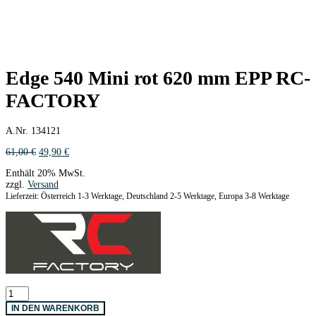
Edge 540 Mini rot 620 mm EPP RC-
FACTORY
A.Nr. 134121
Ursprünglicher
Aktueller
61,00
€
49,90
€
Preis
Preis
Enthält 20% MwSt.
war:
ist:
zzgl.
Versand
61,00 €
49,90 €.
Lieferzeit: Österreich 1-3 Werktage, Deutschland 2-5 Werktage, Europa 3-8 Werktage
Edge
540
IN DEN WARENKORB
Mini