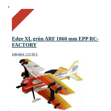
On Sale
Sale!
14%
%
Save 20 €
Off
14
20€
20
Edge XL grün ARF 1060 mm EPP RC-
€
FACTORY
Ursprünglicher
Aktueller
139,50
€
119,90
€
Preis
Preis
war:
ist:
139,50 €
119,90 €.