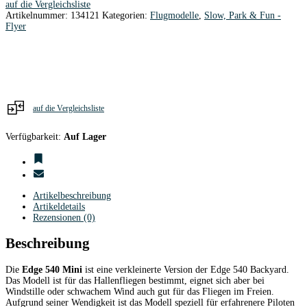
auf die Vergleichsliste
rot
Artikelnummer:
134121
Kategorien:
Flugmodelle
,
Slow, Park & Fun -
620
Flyer
mm
EPP
RC-
FACTORY
Menge
auf die Vergleichsliste
Verfügbarkeit:
Auf Lager
Artikelbeschreibung
Artikeldetails
Rezensionen (0)
Beschreibung
Die
Edge 540 Mini
ist eine verkleinerte Version der Edge 540 Backyard.
Das Modell ist für das Hallenfliegen bestimmt, eignet sich aber bei
Windstille oder schwachem Wind auch gut für das Fliegen im Freien.
Aufgrund seiner Wendigkeit ist das Modell speziell für erfahrenere Piloten