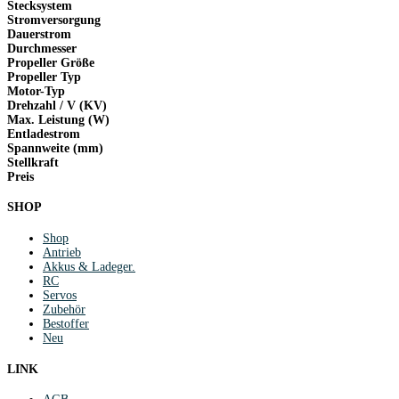
Stecksystem
Stromversorgung
Dauerstrom
Durchmesser
Propeller Größe
Propeller Typ
Motor-Typ
Drehzahl / V (KV)
Max. Leistung (W)
Entladestrom
Spannweite (mm)
Stellkraft
Preis
SHOP
Shop
Antrieb
Akkus & Ladeger.
RC
Servos
Zubehör
Bestoffer
Neu
LINK