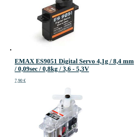
EMAX ES9051 Digital Servo 4,1g / 8,4 mm
/ 0,09sec / 0,8kg / 3,6 - 5,3V
7,90
€