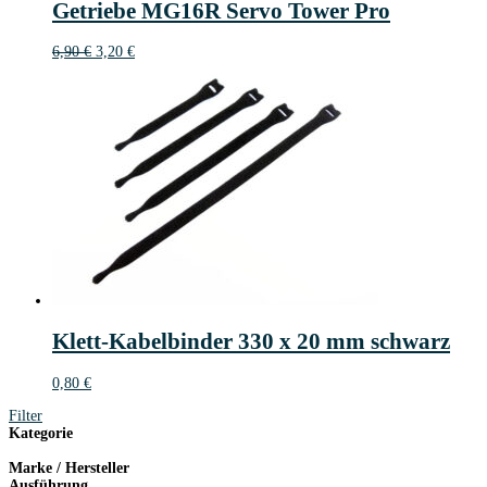
Getriebe MG16R Servo Tower Pro
€
Ursprünglicher
Aktueller
6,90
€
3,20
€
Preis
Preis
war:
ist:
6,90 €
3,20 €.
Klett-Kabelbinder 330 x 20 mm schwarz
0,80
€
Filter
Kategorie
Marke / Hersteller
Ausführung