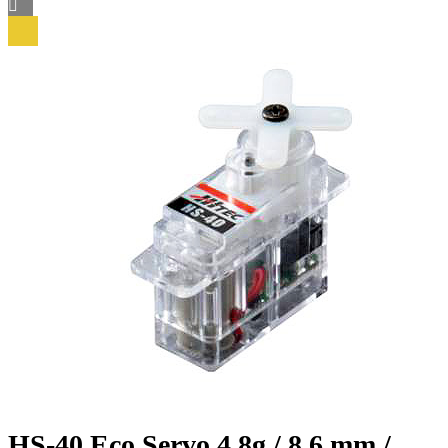
HS-40 Eco Servo 4,8g / 8,6 mm /