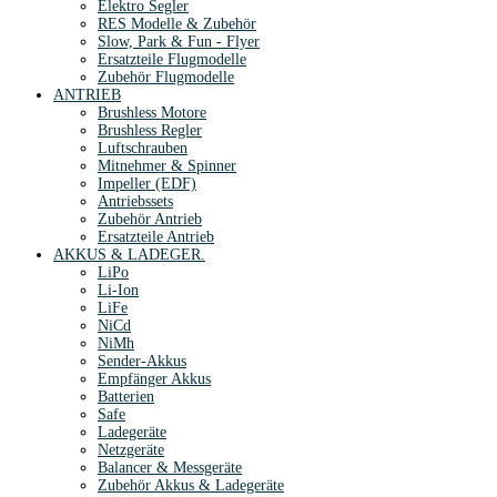
Elektro Segler
RES Modelle & Zubehör
Slow, Park & Fun - Flyer
Ersatzteile Flugmodelle
Zubehör Flugmodelle
ANTRIEB
Brushless Motore
Brushless Regler
Luftschrauben
Mitnehmer & Spinner
Impeller (EDF)
Antriebssets
Zubehör Antrieb
Ersatzteile Antrieb
AKKUS & LADEGER.
LiPo
Li-Ion
LiFe
NiCd
NiMh
Sender-Akkus
Empfänger Akkus
Batterien
Safe
Ladegeräte
Netzgeräte
Balancer & Messgeräte
Zubehör Akkus & Ladegeräte