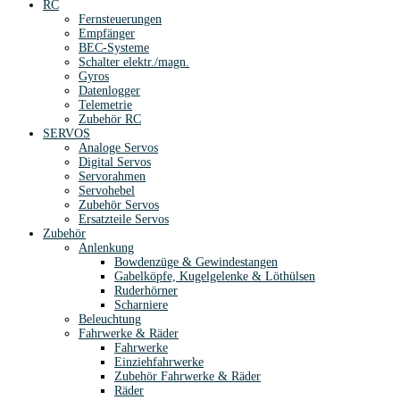
RC
Fernsteuerungen
Empfänger
BEC-Systeme
Schalter elektr./magn.
Gyros
Datenlogger
Telemetrie
Zubehör RC
SERVOS
Analoge Servos
Digital Servos
Servorahmen
Servohebel
Zubehör Servos
Ersatzteile Servos
Zubehör
Anlenkung
Bowdenzüge & Gewindestangen
Gabelköpfe, Kugelgelenke & Löthülsen
Ruderhörner
Scharniere
Beleuchtung
Fahrwerke & Räder
Fahrwerke
Einziehfahrwerke
Zubehör Fahrwerke & Räder
Räder