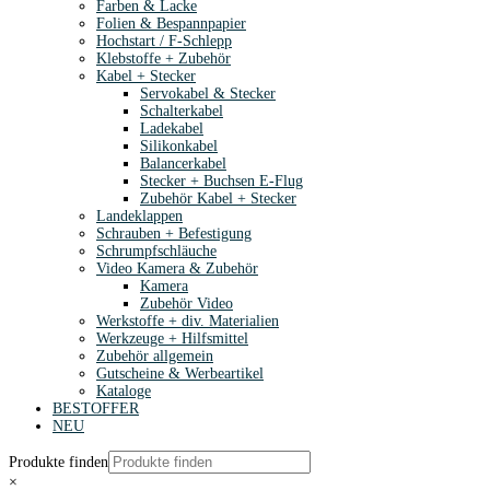
Farben & Lacke
Folien & Bespannpapier
Hochstart / F-Schlepp
Klebstoffe + Zubehör
Kabel + Stecker
Servokabel & Stecker
Schalterkabel
Ladekabel
Silikonkabel
Balancerkabel
Stecker + Buchsen E-Flug
Zubehör Kabel + Stecker
Landeklappen
Schrauben + Befestigung
Schrumpfschläuche
Video Kamera & Zubehör
Kamera
Zubehör Video
Werkstoffe + div. Materialien
Werkzeuge + Hilfsmittel
Zubehör allgemein
Gutscheine & Werbeartikel
Kataloge
BESTOFFER
NEU
Produkte finden
×