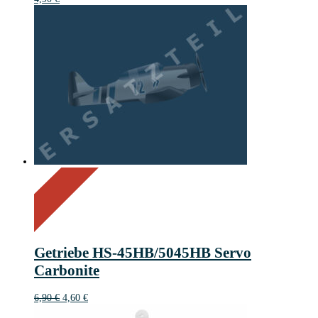
On Sale
Sale!
33%
%
Off
Save 2 €
33
2€
2
Getriebe HS-45HB/5045HB Servo
€
Carbonite
Ursprünglicher
Aktueller
6,90
€
4,60
€
Preis
Preis