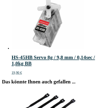
war:
ist:
6,90 €
4,60 €.
HS-45HB Servo 8g / 9,8 mm / 0,14sec /
1,0kg BB
19,90
€
Das könnte Ihnen auch gefallen ...