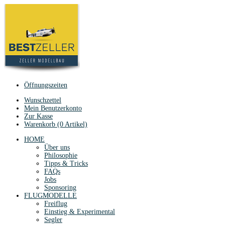
Öffnungszeiten
Wunschzettel
Mein Benutzerkonto
Zur Kasse
Warenkorb (0 Artikel)
HOME
Über uns
Philosophie
Tipps & Tricks
FAQs
Jobs
Sponsoring
FLUGMODELLE
Freiflug
Einstieg & Experimental
Segler