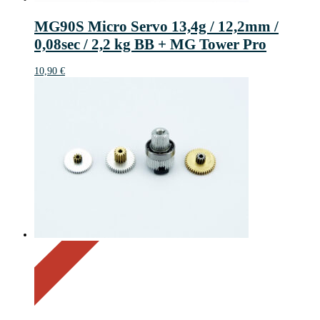
MG90S Micro Servo 13,4g / 12,2mm /
0,08sec / 2,2 kg BB + MG Tower Pro
10,90
€
On Sale
Sale!
54%
%
Off
Save 4 €
54
4€
4