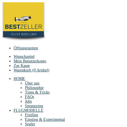
Öffnungszeiten
Wunschzettel
Mein Benutzerkonto
Zur Kasse
Warenkorb (0 Artikel)
HOME
Über uns
Philosophie
Tipps & Tricks
FAQs
Jobs
Sponsoring
FLUGMODELLE
Freiflug
Einstieg & Experimental
Segler