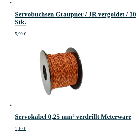
Servobuchsen Graupner / JR vergoldet / 10
Stk.
5,90
€
Servokabel 0,25 mm² verdrillt Meterware
1,10
€