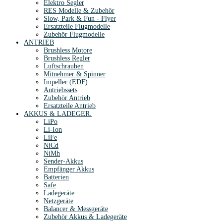
Elektro Segler
RES Modelle & Zubehör
Slow, Park & Fun - Flyer
Ersatzteile Flugmodelle
Zubehör Flugmodelle
ANTRIEB
Brushless Motore
Brushless Regler
Luftschrauben
Mitnehmer & Spinner
Impeller (EDF)
Antriebssets
Zubehör Antrieb
Ersatzteile Antrieb
AKKUS & LADEGER.
LiPo
Li-Ion
LiFe
NiCd
NiMh
Sender-Akkus
Empfänger Akkus
Batterien
Safe
Ladegeräte
Netzgeräte
Balancer & Messgeräte
Zubehör Akkus & Ladegeräte