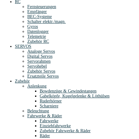
RC
Fernsteuerungen
Empfänger
BEC-Systeme
Schalter elektr./magn.
Gyros
Datenlogger
Telemetrie
Zubehör RC
SERVOS
Analoge Servos
Digital Servos
Servorahmen
Servohebel
Zubehör Servos
Ersatzteile Servos
Zubehör
Anlenkung
Bowdenzüge & Gewindestangen
Gabelköpfe, Kugelgelenke & Löthülsen
Ruderhörner
Scharniere
Beleuchtung
Fahrwerke & Räder
Fahrwerke
Einziehfahrwerke
Zubehör Fahrwerke & Räder
Räder