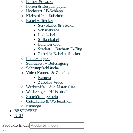
Farben & Lacke
Folien & Bespannpapier
Hochstart / F-Schlepp
Klebstoffe + Zubehör
Kabel + Stecker
Servokabel & Stecker
Schalterkabel
Ladekabel
Silikonkabel
Balancerkabel
Stecker + Buchsen E-Flug
Zubehör Kabel + Stecker
Landeklappen
Schrauben + Befestigung
Schrumpfschläuche
Video Kamera & Zubehör
Kamera
Zubehör Video
Werkstoffe + div. Materialien
Werkzeuge + Hilfsmittel
Zubehör allgemein
Gutscheine & Werbeartikel
Kataloge
BESTOFFER
NEU
Produkte finden
×