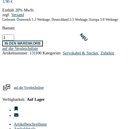
3,90
€
Enthält 20% MwSt.
zzgl.
Versand
Lieferzeit: Österreich 1-3 Werktage, Deutschland 2-5 Werktage, Europa 3-8 Werktage
Bausatz
NEU
NEU
Servostecker
Graupner
IN DEN WARENKORB
/
auf die Vergleichsliste
JR
Artikelnummer:
131100
Kategorien:
Servokabel & Stecker
,
Zubehör
vergoldet
/
10
Stk.
Menge
auf die Vergleichsliste
Verfügbarkeit:
Auf Lager
Artikelbeschreibung
Artikeldetails