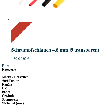
On Sale
Sale!
50%
%
Off
Save 1 €
50
1€
1
Schrumpfschlauch 4,8 mm Ø transparent
€
Ursprünglicher
Aktueller
1,80
€
0,90
€
Preis
Preis
Filter
war:
ist:
Kategorie
1,80 €
0,90 €.
Marke / Hersteller
Ausführung
Kanäle
HV
Breite
Gewinde
Spannweite
Wellen Ø (mm)