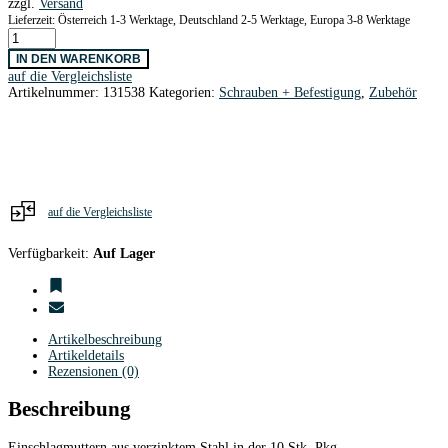
zzgl.
Versand
Lieferzeit: Österreich 1-3 Werktage, Deutschland 2-5 Werktage, Europa 3-8 Werktage
Einschlagmuttern
M4
IN DEN WARENKORB
/
auf die Vergleichsliste
10
Artikelnummer:
131538
Kategorien:
Schrauben + Befestigung
,
Zubehör
Stk.
Menge
auf die Vergleichsliste
Verfügbarkeit:
Auf Lager
Artikelbeschreibung
Artikeldetails
Rezensionen (0)
Beschreibung
Einschlagmuttern aus verzinktem Stahl in der 10 Stk. Pkg.