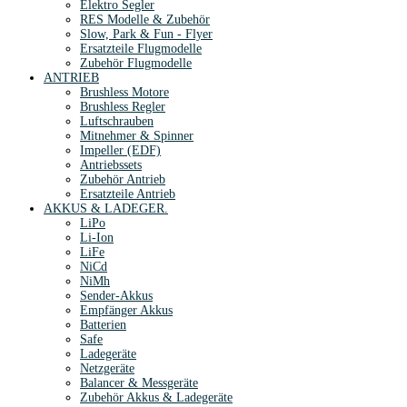
Elektro Segler
RES Modelle & Zubehör
Slow, Park & Fun - Flyer
Ersatzteile Flugmodelle
Zubehör Flugmodelle
ANTRIEB
Brushless Motore
Brushless Regler
Luftschrauben
Mitnehmer & Spinner
Impeller (EDF)
Antriebssets
Zubehör Antrieb
Ersatzteile Antrieb
AKKUS & LADEGER.
LiPo
Li-Ion
LiFe
NiCd
NiMh
Sender-Akkus
Empfänger Akkus
Batterien
Safe
Ladegeräte
Netzgeräte
Balancer & Messgeräte
Zubehör Akkus & Ladegeräte