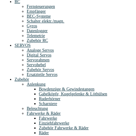
RC
Fernsteuerungen
Empfänger
BEC-Systeme
Schalter elektr./magn.
Gyros
Datenlogger
Telemetrie
Zubehör RC
SERVOS
Analoge Servos
Digital Servos
Servorahmen
Servohebel
Zubehör Servos
Ersatzteile Servos
Zubehör
Anlenkung
Bowdenzüge & Gewindestangen
Gabelköpfe, Kugelgelenke & Löthülsen
Ruderhörner
Scharniere
Beleuchtung
Fahrwerke & Räder
Fahrwerke
Einziehfahrwerke
Zubehör Fahrwerke & Räder
Räder