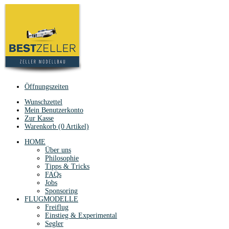
Öffnungszeiten
Wunschzettel
Mein Benutzerkonto
Zur Kasse
Warenkorb (0 Artikel)
HOME
Über uns
Philosophie
Tipps & Tricks
FAQs
Jobs
Sponsoring
FLUGMODELLE
Freiflug
Einstieg & Experimental
Segler