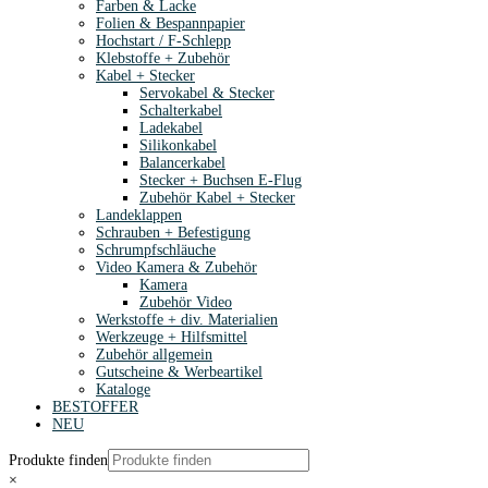
Farben & Lacke
Folien & Bespannpapier
Hochstart / F-Schlepp
Klebstoffe + Zubehör
Kabel + Stecker
Servokabel & Stecker
Schalterkabel
Ladekabel
Silikonkabel
Balancerkabel
Stecker + Buchsen E-Flug
Zubehör Kabel + Stecker
Landeklappen
Schrauben + Befestigung
Schrumpfschläuche
Video Kamera & Zubehör
Kamera
Zubehör Video
Werkstoffe + div. Materialien
Werkzeuge + Hilfsmittel
Zubehör allgemein
Gutscheine & Werbeartikel
Kataloge
BESTOFFER
NEU
Produkte finden
×