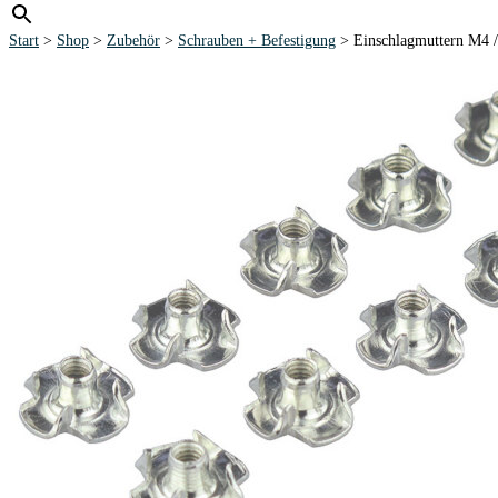
Start
>
Shop
>
Zubehör
>
Schrauben + Befestigung
> Einschlagmuttern M4 /