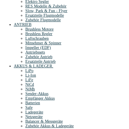
Elektro Segler
RES Modelle & Zubehör
Slow, Park & Fun - Flyer
Ersatzteile Flugmodelle
Zubehör Flugmodelle
ANTRIEB
Brushless Motore
Brushless Regler
Luftschrauben
Mitnehmer & Spinner
Impeller (EDF)
Antriebssets
Zubehör Antrieb
Ersatzteile Antrieb
AKKUS & LADEGER.
LiPo
Li-Ion
LiFe
NiCd
NiMh
Sender-Akkus
Empfänger Akkus
Batterien
Safe
Ladegeräte
Netzgeräte
Balancer & Messgeräte
Zubehör Akkus & Ladegeräte