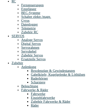
RC
Fernsteuerungen
Empfänger
BEC-Systeme
Schalter elektr./magn.
Gyros
Datenlogger
Telemetrie
Zubehör RC
SERVOS
Analoge Servos
Digital Servos
Servorahmen
Servohebel
Zubehör Servos
Ersatzteile Servos
Zubehör
Anlenkung
Bowdenzüge & Gewindestangen
Gabelköpfe, Kugelgelenke & Löthülsen
Ruderhörner
Scharniere
Beleuchtung
Fahrwerke & Räder
Fahrwerke
Einziehfahrwerke
Zubehör Fahrwerke & Räder
Räder