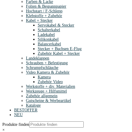
Farben & Lacke
Folien & Bespannpapier
Hochstart / F-Schlepp
Klebstoffe + Zubehör
Kabel + Stecker
Servokabel & Stecker
Schalterkabel
Ladekabel
Silikonkabel
Balancerkabel
Stecker + Buchsen E-Flug
Zubehör Kabel + Stecker
Landeklappen
Schrauben + Befestigung
Schrumpfschläuche
Video Kamera & Zubehör
Kamera
Zubehör Video
Werkstoffe + div. Materialien
Werkzeuge + Hilfsmittel
Zubehör allgemein
Gutscheine & Werbeartikel
Kataloge
BESTOFFER
NEU
Produkte finden
×