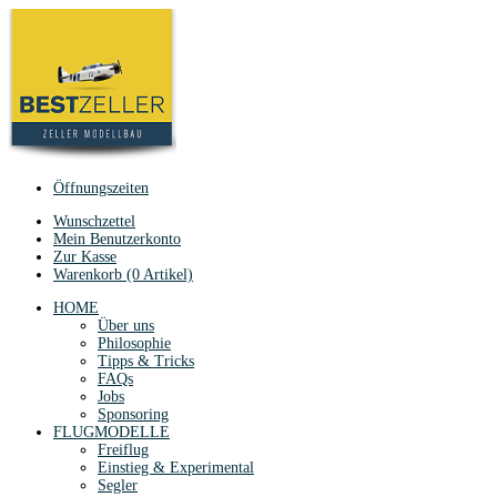
Öffnungszeiten
Wunschzettel
Mein Benutzerkonto
Zur Kasse
Warenkorb (0 Artikel)
HOME
Über uns
Philosophie
Tipps & Tricks
FAQs
Jobs
Sponsoring
FLUGMODELLE
Freiflug
Einstieg & Experimental
Segler