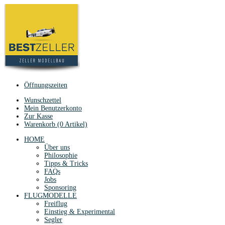
Öffnungszeiten
Wunschzettel
Mein Benutzerkonto
Zur Kasse
Warenkorb (0 Artikel)
HOME
Über uns
Philosophie
Tipps & Tricks
FAQs
Jobs
Sponsoring
FLUGMODELLE
Freiflug
Einstieg & Experimental
Segler