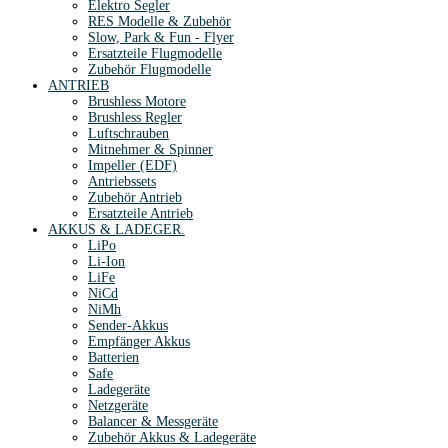
Elektro Segler
RES Modelle & Zubehör
Slow, Park & Fun - Flyer
Ersatzteile Flugmodelle
Zubehör Flugmodelle
ANTRIEB
Brushless Motore
Brushless Regler
Luftschrauben
Mitnehmer & Spinner
Impeller (EDF)
Antriebssets
Zubehör Antrieb
Ersatzteile Antrieb
AKKUS & LADEGER.
LiPo
Li-Ion
LiFe
NiCd
NiMh
Sender-Akkus
Empfänger Akkus
Batterien
Safe
Ladegeräte
Netzgeräte
Balancer & Messgeräte
Zubehör Akkus & Ladegeräte