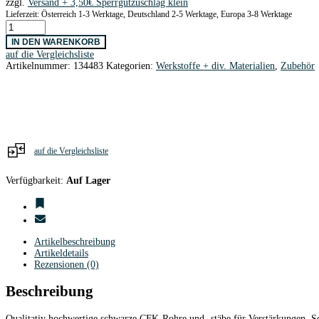
zzgl.
Versand
Lieferzeit: Österreich 1-3 Werktage, Deutschland 2-5 Werktage, Europa 3-8 Werktage
CFK-
Vollstab
IN DEN WARENKORB
2,5
auf die Vergleichsliste
x
Artikelnummer:
134483
Kategorien:
Werkstoffe + div. Materialien
,
Zubehör
1000mm
Menge
auf die Vergleichsliste
Verfügbarkeit:
Auf Lager
Artikelbeschreibung
Artikeldetails
Rezensionen (0)
Beschreibung
Qualitativ hochwertige schwarze CFK-Rohre und -stäbe für Verstärkungen, S