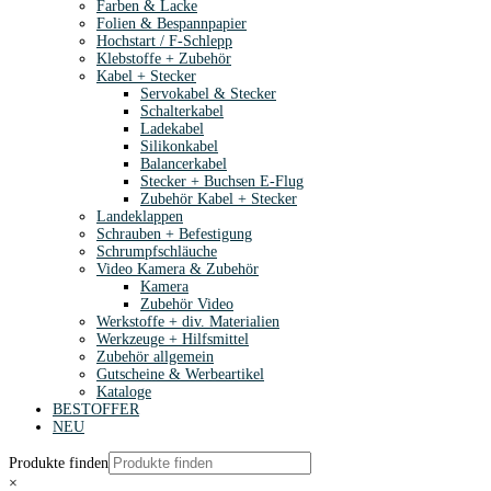
Farben & Lacke
Folien & Bespannpapier
Hochstart / F-Schlepp
Klebstoffe + Zubehör
Kabel + Stecker
Servokabel & Stecker
Schalterkabel
Ladekabel
Silikonkabel
Balancerkabel
Stecker + Buchsen E-Flug
Zubehör Kabel + Stecker
Landeklappen
Schrauben + Befestigung
Schrumpfschläuche
Video Kamera & Zubehör
Kamera
Zubehör Video
Werkstoffe + div. Materialien
Werkzeuge + Hilfsmittel
Zubehör allgemein
Gutscheine & Werbeartikel
Kataloge
BESTOFFER
NEU
Produkte finden
×