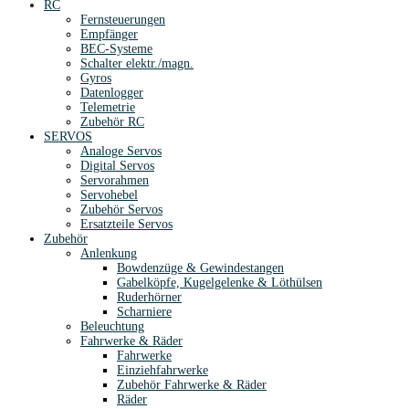
RC
Fernsteuerungen
Empfänger
BEC-Systeme
Schalter elektr./magn.
Gyros
Datenlogger
Telemetrie
Zubehör RC
SERVOS
Analoge Servos
Digital Servos
Servorahmen
Servohebel
Zubehör Servos
Ersatzteile Servos
Zubehör
Anlenkung
Bowdenzüge & Gewindestangen
Gabelköpfe, Kugelgelenke & Löthülsen
Ruderhörner
Scharniere
Beleuchtung
Fahrwerke & Räder
Fahrwerke
Einziehfahrwerke
Zubehör Fahrwerke & Räder
Räder