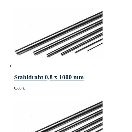
Stahldraht 0,8 x 1000 mm
0,80
€