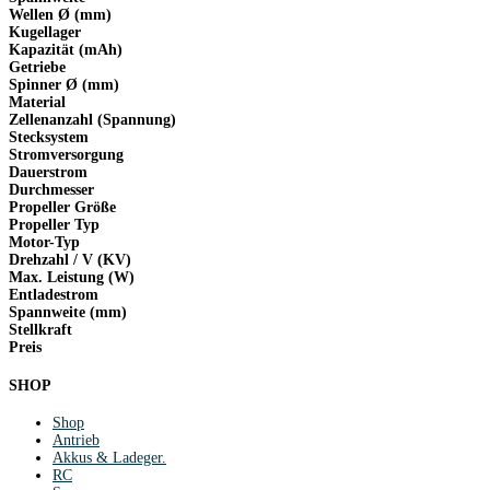
Wellen Ø (mm)
Kugellager
Kapazität (mAh)
Getriebe
Spinner Ø (mm)
Material
Zellenanzahl (Spannung)
Stecksystem
Stromversorgung
Dauerstrom
Durchmesser
Propeller Größe
Propeller Typ
Motor-Typ
Drehzahl / V (KV)
Max. Leistung (W)
Entladestrom
Spannweite (mm)
Stellkraft
Preis
SHOP
Shop
Antrieb
Akkus & Ladeger.
RC