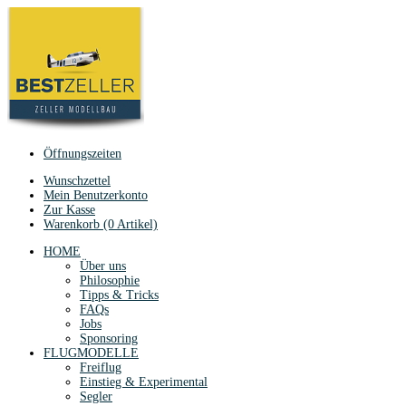
Öffnungszeiten
Wunschzettel
Mein Benutzerkonto
Zur Kasse
Warenkorb (0 Artikel)
HOME
Über uns
Philosophie
Tipps & Tricks
FAQs
Jobs
Sponsoring
FLUGMODELLE
Freiflug
Einstieg & Experimental
Segler