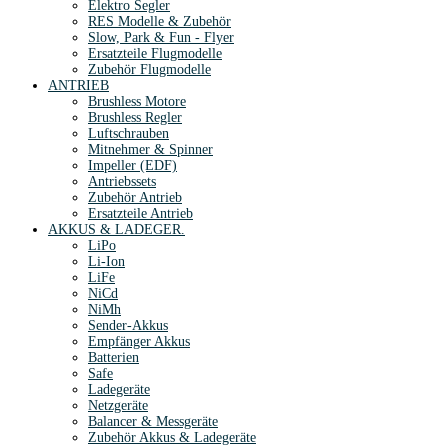
Elektro Segler
RES Modelle & Zubehör
Slow, Park & Fun - Flyer
Ersatzteile Flugmodelle
Zubehör Flugmodelle
ANTRIEB
Brushless Motore
Brushless Regler
Luftschrauben
Mitnehmer & Spinner
Impeller (EDF)
Antriebssets
Zubehör Antrieb
Ersatzteile Antrieb
AKKUS & LADEGER.
LiPo
Li-Ion
LiFe
NiCd
NiMh
Sender-Akkus
Empfänger Akkus
Batterien
Safe
Ladegeräte
Netzgeräte
Balancer & Messgeräte
Zubehör Akkus & Ladegeräte