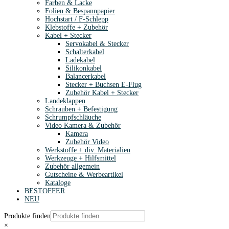
Farben & Lacke
Folien & Bespannpapier
Hochstart / F-Schlepp
Klebstoffe + Zubehör
Kabel + Stecker
Servokabel & Stecker
Schalterkabel
Ladekabel
Silikonkabel
Balancerkabel
Stecker + Buchsen E-Flug
Zubehör Kabel + Stecker
Landeklappen
Schrauben + Befestigung
Schrumpfschläuche
Video Kamera & Zubehör
Kamera
Zubehör Video
Werkstoffe + div. Materialien
Werkzeuge + Hilfsmittel
Zubehör allgemein
Gutscheine & Werbeartikel
Kataloge
BESTOFFER
NEU
Produkte finden
×