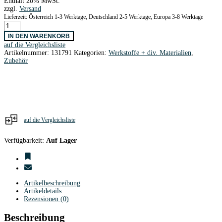
Enthält 20% MwSt.
zzgl.
Versand
Lieferzeit: Österreich 1-3 Werktage, Deutschland 2-5 Werktage, Europa 3-8 Werktage
Stahldraht
4,0
IN DEN WARENKORB
x
auf die Vergleichsliste
1000
Artikelnummer:
131791
Kategorien:
Werkstoffe + div. Materialien
,
mm
Zubehör
Menge
auf die Vergleichsliste
Verfügbarkeit:
Auf Lager
Artikelbeschreibung
Artikeldetails
Rezensionen (0)
Beschreibung