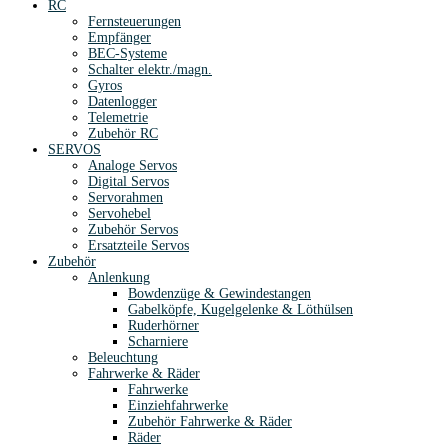
RC
Fernsteuerungen
Empfänger
BEC-Systeme
Schalter elektr./magn.
Gyros
Datenlogger
Telemetrie
Zubehör RC
SERVOS
Analoge Servos
Digital Servos
Servorahmen
Servohebel
Zubehör Servos
Ersatzteile Servos
Zubehör
Anlenkung
Bowdenzüge & Gewindestangen
Gabelköpfe, Kugelgelenke & Löthülsen
Ruderhörner
Scharniere
Beleuchtung
Fahrwerke & Räder
Fahrwerke
Einziehfahrwerke
Zubehör Fahrwerke & Räder
Räder