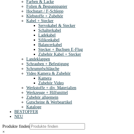
Farben & Lacke
Folien & Bespannpapier
Hochstart / F-Schlepp
Klebstoffe + Zubehör
Kabel + Stecker
Servokabel & Stecker
Schalterkabel
Ladekabel
Silikonkabel
Balancerkabel
Stecker + Buchsen E-Flug
Zubehör Kabel + Stecker
Landeklappen
Schrauben + Befestigung
Schrumpfschläuche
Video Kamera & Zubehör
Kamera
Zubehör Video
Werkstoffe + div. Materialien
Werkzeuge + Hilfsmittel
Zubehör allgemein
Gutscheine & Werbeartikel
Kataloge
BESTOFFER
NEU
Produkte finden
×