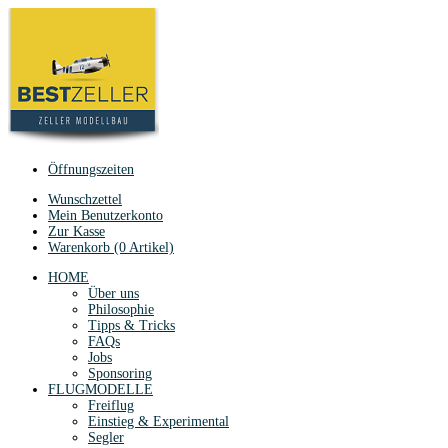
Öffnungszeiten
Wunschzettel
Mein Benutzerkonto
Zur Kasse
Warenkorb (0 Artikel)
HOME
Über uns
Philosophie
Tipps & Tricks
FAQs
Jobs
Sponsoring
FLUGMODELLE
Freiflug
Einstieg & Experimental
Segler