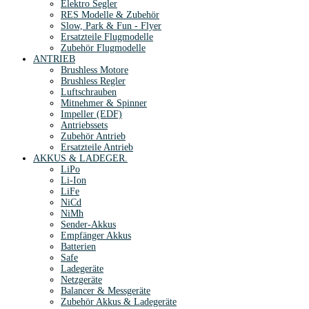
Elektro Segler
RES Modelle & Zubehör
Slow, Park & Fun - Flyer
Ersatzteile Flugmodelle
Zubehör Flugmodelle
ANTRIEB
Brushless Motore
Brushless Regler
Luftschrauben
Mitnehmer & Spinner
Impeller (EDF)
Antriebssets
Zubehör Antrieb
Ersatzteile Antrieb
AKKUS & LADEGER.
LiPo
Li-Ion
LiFe
NiCd
NiMh
Sender-Akkus
Empfänger Akkus
Batterien
Safe
Ladegeräte
Netzgeräte
Balancer & Messgeräte
Zubehör Akkus & Ladegeräte