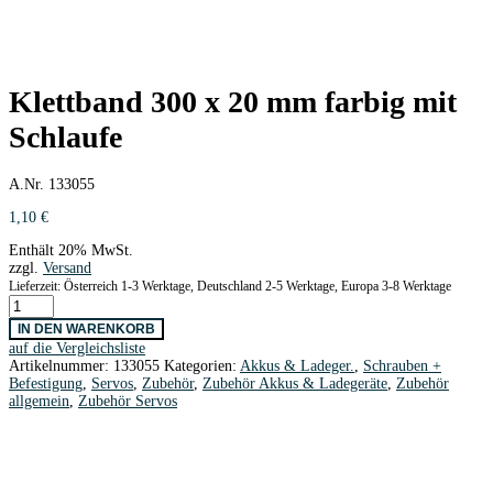
Klettband 300 x 20 mm farbig mit
Schlaufe
A.Nr. 133055
1,10
€
Enthält 20% MwSt.
zzgl.
Versand
Lieferzeit: Österreich 1-3 Werktage, Deutschland 2-5 Werktage, Europa 3-8 Werktage
Klettband
300
IN DEN WARENKORB
x
auf die Vergleichsliste
20
Artikelnummer:
133055
Kategorien:
Akkus & Ladeger.
,
Schrauben +
mm
Befestigung
,
Servos
,
Zubehör
,
Zubehör Akkus & Ladegeräte
,
Zubehör
farbig
allgemein
,
Zubehör Servos
mit
Schlaufe
Menge