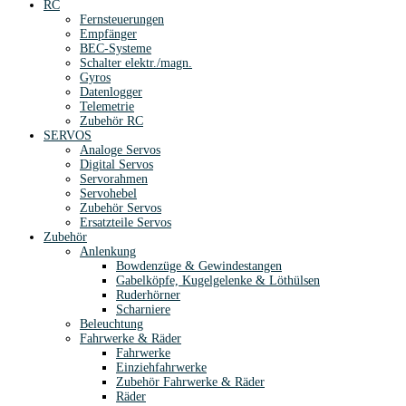
RC
Fernsteuerungen
Empfänger
BEC-Systeme
Schalter elektr./magn.
Gyros
Datenlogger
Telemetrie
Zubehör RC
SERVOS
Analoge Servos
Digital Servos
Servorahmen
Servohebel
Zubehör Servos
Ersatzteile Servos
Zubehör
Anlenkung
Bowdenzüge & Gewindestangen
Gabelköpfe, Kugelgelenke & Löthülsen
Ruderhörner
Scharniere
Beleuchtung
Fahrwerke & Räder
Fahrwerke
Einziehfahrwerke
Zubehör Fahrwerke & Räder
Räder