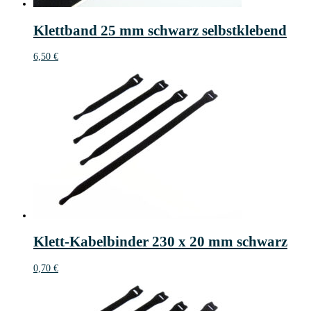
Klettband 25 mm schwarz selbstklebend
6,50
€
Klett-Kabelbinder 230 x 20 mm schwarz
0,70
€