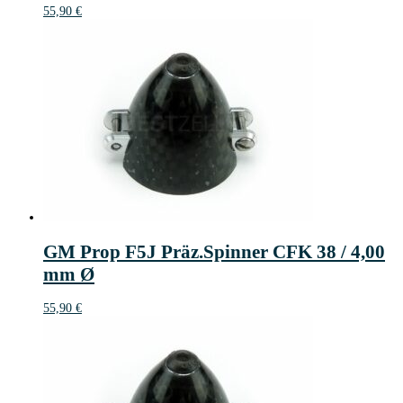
55,90
€
GM Prop F5J Präz.Spinner CFK 38 / 4,00
mm Ø
55,90
€