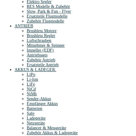
Elektro Segler
RES Modelle & Zubehör
Slow, Park & Fun - Flyer
Ersatzteile Flugmodelle
Zubehör Flugmodelle
ANTRIEB
Brushless Motore
Brushless Regler
Luftschrauben
Mitnehmer & Spinner
Impeller (EDF)
Antriebssets
Zubehör Antrieb
Ersatzteile Antrieb
AKKUS & LADEGER.
LiPo
Li-Ion
LiFe
NiCd
NiMh
Sender-Akkus
Empfänger Akkus
Batterien
Safe
Ladegeräte
Netzgeräte
Balancer & Messgeräte
Zubehör Akkus & Ladegeräte