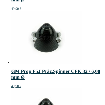
49,90
€
GM Prop F5J Präz.Spinner CFK 32 / 6,00
mm Ø
49,90
€