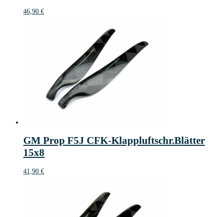
46,90
€
GM Prop F5J CFK-Klappluftschr.Blätter
15x8
41,90
€