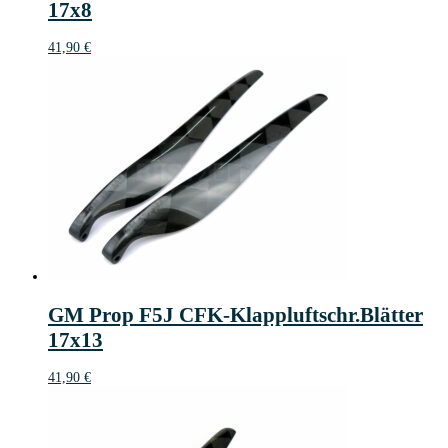
17x8
41,90
€
GM Prop F5J CFK-Klappluftschr.Blätter
17x13
41,90
€