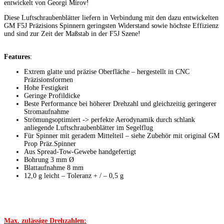
entwickelt von Georgi Mirov!
Diese Luftschraubenblätter liefern in Verbindung mit den dazu entwickelten
GM F5J Präzisions Spinnern geringsten Widerstand sowie höchste Effizienz
und sind zur Zeit der Maßstab in der F5J Szene!
Features
:
Extrem glatte und präzise Oberfläche – hergestellt in CNC
Präzisionsformen
Hohe Festigkeit
Geringe Profildicke
Beste Performance bei höherer Drehzahl und gleichzeitig geringerer
Stromaufnahme
Strömungsoptimiert -> perfekte Aerodynamik durch schlank
anliegende Luftschraubenblätter im Segelflug
Für Spinner mit geradem Mittelteil – siehe Zubehör mit original GM
Prop Präz.Spinner
Aus Spread-Tow-Gewebe handgefertigt
Bohrung 3 mm Ø
Blattaufnahme 8 mm
12,0 g leicht – Toleranz + / – 0,5 g
Max. zulässige Drehzahlen: