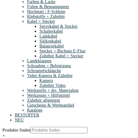
Farben & Lacke
Folien & Bespannpapier
Hochstart / F-Schlepp
Klebstoffe + Zubehör
Kabel + Stecker
Servokabel & Stecker
Schalterkabel
Ladekabel
Silikonkabel
Balancerkabel
Stecker + Buchsen E-Flug
Zubehör Kabel + Stecker
Landeklappen
Schrauben + Befestigung
Schrumpfschläuche
Video Kamera & Zubehör
Kamera
Zubehör Video
Werkstoffe + div. Materialien
Werkzeuge + Hilfsmittel
Zubehör allgemein
Gutscheine & Werbeartikel
Kataloge
BESTOFFER
NEU
Produkte finden
×