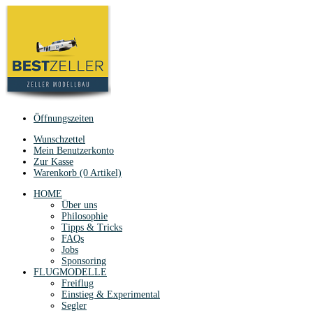
Öffnungszeiten
Wunschzettel
Mein Benutzerkonto
Zur Kasse
Warenkorb (0 Artikel)
HOME
Über uns
Philosophie
Tipps & Tricks
FAQs
Jobs
Sponsoring
FLUGMODELLE
Freiflug
Einstieg & Experimental
Segler