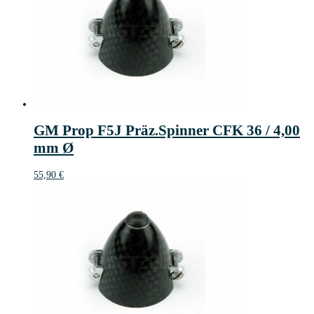
GM Prop F5J Präz.Spinner CFK 36 / 4,00
mm Ø
55,90
€