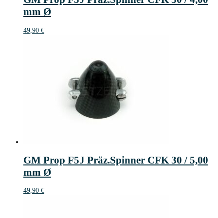
mm Ø
49,90
€
GM Prop F5J Präz.Spinner CFK 30 / 5,00
mm Ø
49,90
€