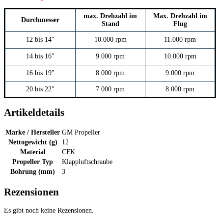
max. Drehzahl im
Max. Drehzahl im
Durchmesser
Stand
Flug
12 bis 14″
10.000 rpm
11.000 rpm
14 bis 16″
9.000 rpm
10.000 rpm
16 bis 19″
8.000 rpm
9.000 rpm
20 bis 22″
7.000 rpm
8.000 rpm
Artikeldetails
Marke / Hersteller
GM Propeller
Nettogewicht (g)
12
Material
CFK
Propeller Typ
Klappluftschraube
Bohrung (mm)
3
Rezensionen
Es gibt noch keine Rezensionen.