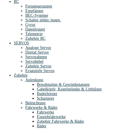
RC
Fernsteuerungen
Empfänger
BEC-Systeme
Schalter elektr./magn.
Gyros
Datenlogger
Telemetrie
Zubehör RC
SERVOS
Analoge Servos
Digital Servos
Servorahmen
Servohebel
Zubehör Servos
Ersatzteile Servos
Zubehör
Anlenkung
Bowdenzüge & Gewindestangen
Gabelköpfe, Kugelgelenke & Löthülsen
Ruderhörner
Scharniere
Beleuchtung
Fahrwerke & Räder
Fahrwerke
Einziehfahrwerke
Zubehör Fahrwerke & Räder
Räder