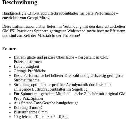
Beschreibung
Handgefertigte CFK-Klappluftschraubenblätter für beste Performance –
entwickelt von Georgi Mirov!
Diese Luftschraubenblätter liefern in Verbindung mit den dazu entwickelten
GM F5J Präzisions Spinnern geringsten Widerstand sowie höchste Effizienz
und sind zur Zeit der Maßstab in der F5J Szene!
Features
:
Extrem glatte und präzise Oberfläche – hergestellt in CNC
Präzisionsformen
Hohe Festigkeit
Geringe Profildicke
Beste Performance bei höherer Drehzahl und gleichzeitig geringerer
Stromaufnahme
Strömungsoptimiert -> perfekte Aerodynamik durch schlank
anliegende Luftschraubenblätter im Segelflug
Für Spinner mit geradem Mittelteil – siehe Zubehör mit original GM
Prop Präz.Spinner
Aus Spread-Tow-Gewebe handgefertigt
Bohrung 3 mm Ø
Blattaufnahme 8 mm
10 g leicht – Toleranz + / – 0,5 g