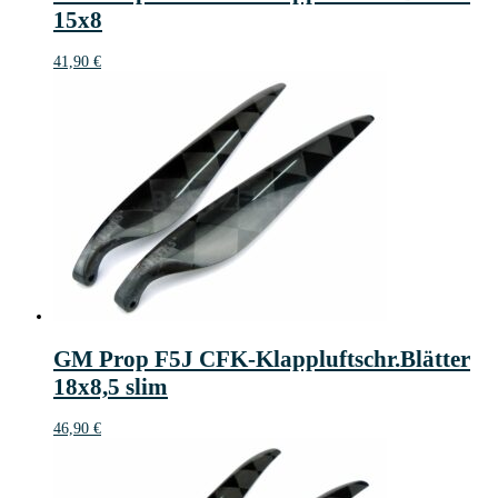
15x8
41,90
€
GM Prop F5J CFK-Klappluftschr.Blätter
18x8,5 slim
46,90
€