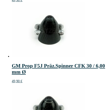
49,90
€
GM Prop F5J Präz.Spinner CFK 30 / 6,00
mm Ø
49,90
€