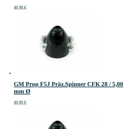
49,90
€
GM Prop F5J Präz.Spinner CFK 28 / 5,00
mm Ø
49,90
€