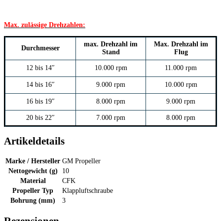
Max. zulässige Drehzahlen:
max. Drehzahl im
Max. Drehzahl im
Durchmesser
Stand
Flug
12 bis 14″
10.000 rpm
11.000 rpm
14 bis 16″
9.000 rpm
10.000 rpm
16 bis 19″
8.000 rpm
9.000 rpm
20 bis 22″
7.000 rpm
8.000 rpm
Artikeldetails
Marke / Hersteller
GM Propeller
Nettogewicht (g)
10
Material
CFK
Propeller Typ
Klappluftschraube
Bohrung (mm)
3
Rezensionen