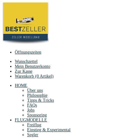
Öffnungszeiten
Wunschzettel
Mein Benutzerkonto
Zur Kasse
Warenkorb (0 Artikel)
HOME
Über uns
Philosophie
Tipps & Tricks
FAQs
Jobs
Sponsoring
FLUGMODELLE
Freiflug
Einstieg & Experimental
Segler