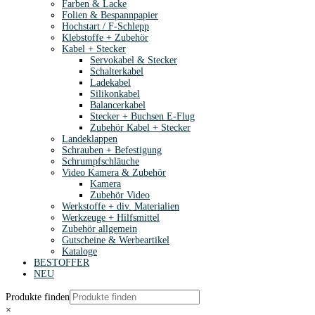
Farben & Lacke
Folien & Bespannpapier
Hochstart / F-Schlepp
Klebstoffe + Zubehör
Kabel + Stecker
Servokabel & Stecker
Schalterkabel
Ladekabel
Silikonkabel
Balancerkabel
Stecker + Buchsen E-Flug
Zubehör Kabel + Stecker
Landeklappen
Schrauben + Befestigung
Schrumpfschläuche
Video Kamera & Zubehör
Kamera
Zubehör Video
Werkstoffe + div. Materialien
Werkzeuge + Hilfsmittel
Zubehör allgemein
Gutscheine & Werbeartikel
Kataloge
BESTOFFER
NEU
Produkte finden
×