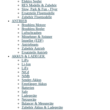
Elektro Segler
RES Modelle & Zubehör
Slow, Park & Fun - Flyer
Ersatzteile Flugmodelle
Zubehör Flugmodelle
ANTRIEB
Brushless Motore
Brushless Regler
Luftschrauben
Mitnehmer & Spinner
Impeller (EDF)
Antriebssets
Zubehör Antrieb
Ersatzteile Antrieb
AKKUS & LADEGER.
LiPo
Li-Ion
LiFe
NiCd
NiMh
Sender-Akkus
Empfänger Akkus
Batterien
Safe
Ladegeräte
Netzgeräte
Balancer & Messgeräte
Zubehör Akkus & Ladegeräte