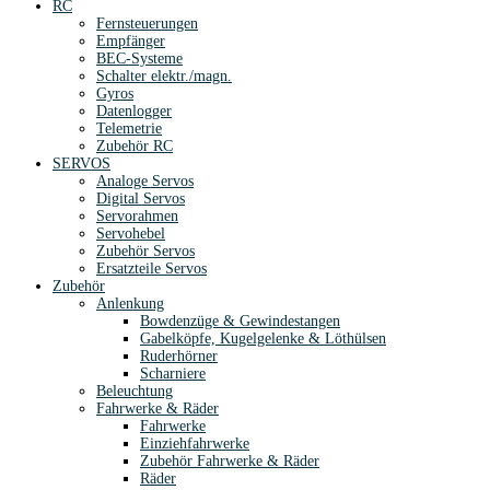
RC
Fernsteuerungen
Empfänger
BEC-Systeme
Schalter elektr./magn.
Gyros
Datenlogger
Telemetrie
Zubehör RC
SERVOS
Analoge Servos
Digital Servos
Servorahmen
Servohebel
Zubehör Servos
Ersatzteile Servos
Zubehör
Anlenkung
Bowdenzüge & Gewindestangen
Gabelköpfe, Kugelgelenke & Löthülsen
Ruderhörner
Scharniere
Beleuchtung
Fahrwerke & Räder
Fahrwerke
Einziehfahrwerke
Zubehör Fahrwerke & Räder
Räder