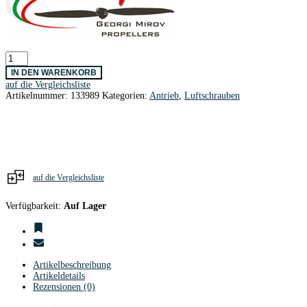
GM
Prop
IN DEN WARENKORB
F5J
auf die Vergleichsliste
CFK-
Artikelnummer:
133989
Kategorien:
Antrieb
,
Luftschrauben
Klappluftschr.Blätter
13x10
flat
Menge
auf die Vergleichsliste
Verfügbarkeit:
Auf Lager
Artikelbeschreibung
Artikeldetails
Rezensionen (0)