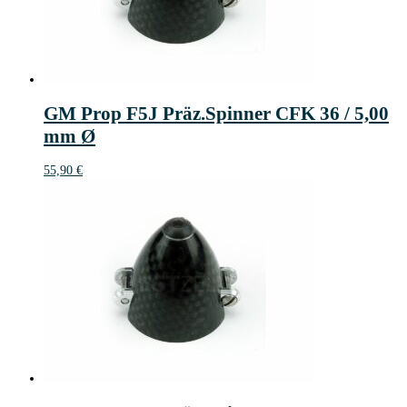
GM Prop F5J Präz.Spinner CFK 36 / 5,00
mm Ø
55,90
€