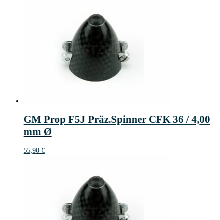
GM Prop F5J Präz.Spinner CFK 36 / 4,00
mm Ø
55,90
€