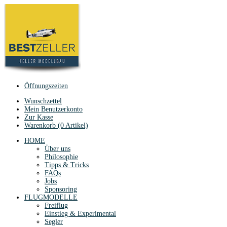
Öffnungszeiten
Wunschzettel
Mein Benutzerkonto
Zur Kasse
Warenkorb (0 Artikel)
HOME
Über uns
Philosophie
Tipps & Tricks
FAQs
Jobs
Sponsoring
FLUGMODELLE
Freiflug
Einstieg & Experimental
Segler