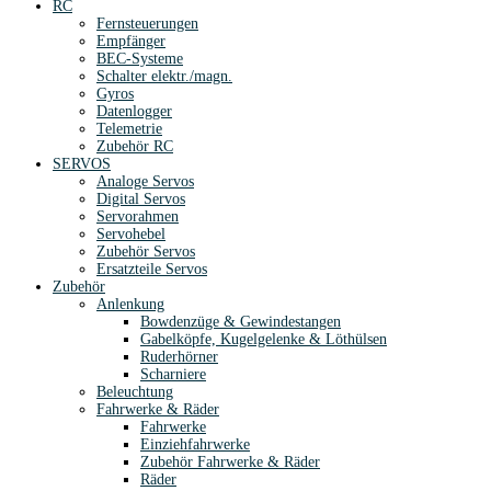
RC
Fernsteuerungen
Empfänger
BEC-Systeme
Schalter elektr./magn.
Gyros
Datenlogger
Telemetrie
Zubehör RC
SERVOS
Analoge Servos
Digital Servos
Servorahmen
Servohebel
Zubehör Servos
Ersatzteile Servos
Zubehör
Anlenkung
Bowdenzüge & Gewindestangen
Gabelköpfe, Kugelgelenke & Löthülsen
Ruderhörner
Scharniere
Beleuchtung
Fahrwerke & Räder
Fahrwerke
Einziehfahrwerke
Zubehör Fahrwerke & Räder
Räder