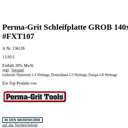
Perma-Grit Schleifplatte GROB 14
#FXT107
A.Nr. 136126
13,90
€
Enthält 20% MwSt.
zzgl.
Versand
Lieferzeit: Österreich 1-3 Werktage, Deutschland 2-5 Werktage, Europa 3-8 Werktage
Ein Top Produkt von
Perma-
IN DEN WARENKORB
Grit
auf die Vergleichsliste