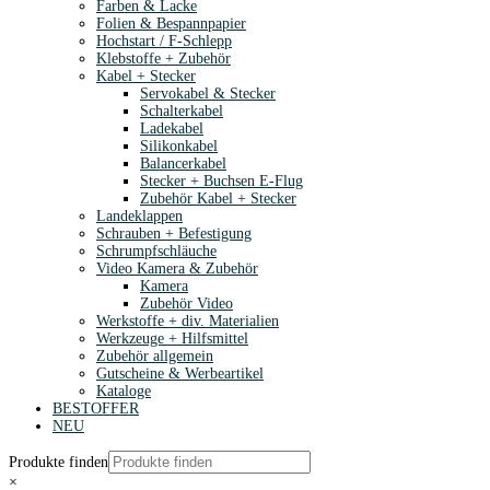
Farben & Lacke
Folien & Bespannpapier
Hochstart / F-Schlepp
Klebstoffe + Zubehör
Kabel + Stecker
Servokabel & Stecker
Schalterkabel
Ladekabel
Silikonkabel
Balancerkabel
Stecker + Buchsen E-Flug
Zubehör Kabel + Stecker
Landeklappen
Schrauben + Befestigung
Schrumpfschläuche
Video Kamera & Zubehör
Kamera
Zubehör Video
Werkstoffe + div. Materialien
Werkzeuge + Hilfsmittel
Zubehör allgemein
Gutscheine & Werbeartikel
Kataloge
BESTOFFER
NEU
Produkte finden
×