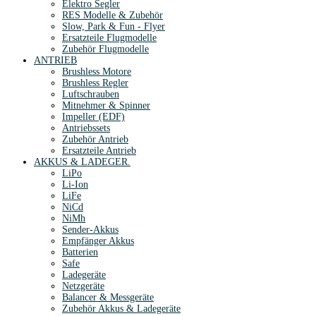
Elektro Segler
RES Modelle & Zubehör
Slow, Park & Fun - Flyer
Ersatzteile Flugmodelle
Zubehör Flugmodelle
ANTRIEB
Brushless Motore
Brushless Regler
Luftschrauben
Mitnehmer & Spinner
Impeller (EDF)
Antriebssets
Zubehör Antrieb
Ersatzteile Antrieb
AKKUS & LADEGER.
LiPo
Li-Ion
LiFe
NiCd
NiMh
Sender-Akkus
Empfänger Akkus
Batterien
Safe
Ladegeräte
Netzgeräte
Balancer & Messgeräte
Zubehör Akkus & Ladegeräte