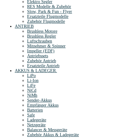
Elektro Segler
RES Modelle & Zubehör
Slow, Park & Fun - Flyer
Ersatzteile Flugmodelle
Zubehör Flugmodelle
ANTRIEB
Brushless Motore
Brushless Regler
Luftschrauben
Mitnehmer & Spinner
Impeller (EDF)
Antriebssets
Zubehör Antrieb
Ersatzteile Antrieb
AKKUS & LADEGER.
LiPo
Li-Ion
LiFe
NiCd
NiMh
Sender-Akkus
Empfänger Akkus
Batterien
Safe
Ladegeräte
Netzgeräte
Balancer & Messgeräte
Zubehör Akkus & Ladegeräte