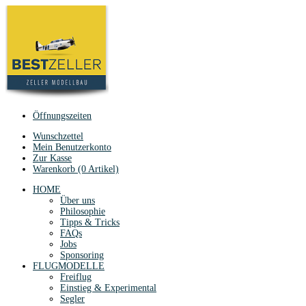
Öffnungszeiten
Wunschzettel
Mein Benutzerkonto
Zur Kasse
Warenkorb (0 Artikel)
HOME
Über uns
Philosophie
Tipps & Tricks
FAQs
Jobs
Sponsoring
FLUGMODELLE
Freiflug
Einstieg & Experimental
Segler