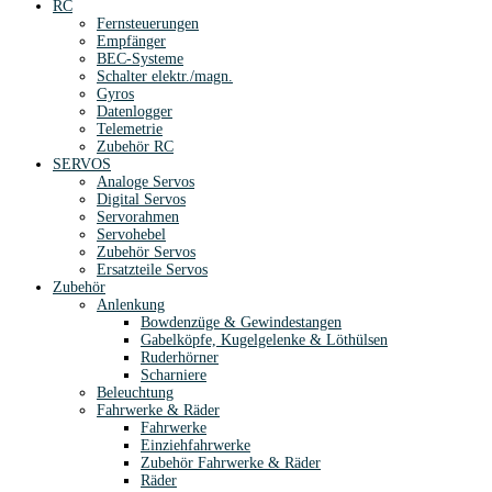
RC
Fernsteuerungen
Empfänger
BEC-Systeme
Schalter elektr./magn.
Gyros
Datenlogger
Telemetrie
Zubehör RC
SERVOS
Analoge Servos
Digital Servos
Servorahmen
Servohebel
Zubehör Servos
Ersatzteile Servos
Zubehör
Anlenkung
Bowdenzüge & Gewindestangen
Gabelköpfe, Kugelgelenke & Löthülsen
Ruderhörner
Scharniere
Beleuchtung
Fahrwerke & Räder
Fahrwerke
Einziehfahrwerke
Zubehör Fahrwerke & Räder
Räder