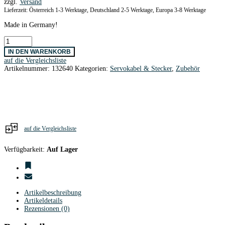
zzgl.
Versand
Lieferzeit: Österreich 1-3 Werktage, Deutschland 2-5 Werktage, Europa 3-8 Werktage
Made in Germany!
Servokabel
0,14
IN DEN WARENKORB
mm²
auf die Vergleichsliste
flach
Artikelnummer:
132640
Kategorien:
Servokabel & Stecker
,
Zubehör
Meterware
Menge
auf die Vergleichsliste
Verfügbarkeit:
Auf Lager
Artikelbeschreibung
Artikeldetails
Rezensionen (0)