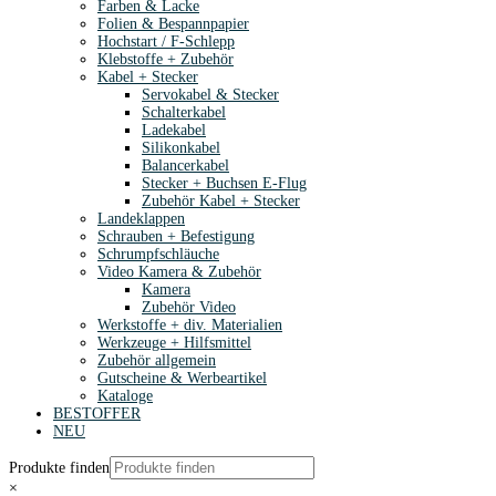
Farben & Lacke
Folien & Bespannpapier
Hochstart / F-Schlepp
Klebstoffe + Zubehör
Kabel + Stecker
Servokabel & Stecker
Schalterkabel
Ladekabel
Silikonkabel
Balancerkabel
Stecker + Buchsen E-Flug
Zubehör Kabel + Stecker
Landeklappen
Schrauben + Befestigung
Schrumpfschläuche
Video Kamera & Zubehör
Kamera
Zubehör Video
Werkstoffe + div. Materialien
Werkzeuge + Hilfsmittel
Zubehör allgemein
Gutscheine & Werbeartikel
Kataloge
BESTOFFER
NEU
Produkte finden
×