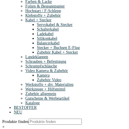
Farben & Lacke
Folien & Bespannpapier
Hochstart / F-Schlepp
Klebstoffe + Zubehör
Kabel + Stecker
Servokabel & Stecker
Schalterkabel
Ladekabel
Silikonkabel
Balancerkabel
Stecker + Buchsen E-Flug
Zubehör Kabel + Stecker
Landeklappen
Schrauben + Befestigung
Schrumpfschläuche
Video Kamera & Zubehör
Kamera
Zubehör Video
Werkstoffe + div. Materialien
Werkzeuge + Hilfsmittel
Zubehör allgemein
Gutscheine & Werbeartikel
Kataloge
BESTOFFER
NEU
Produkte finden
×