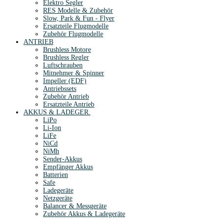
Elektro Segler
RES Modelle & Zubehör
Slow, Park & Fun - Flyer
Ersatzteile Flugmodelle
Zubehör Flugmodelle
ANTRIEB
Brushless Motore
Brushless Regler
Luftschrauben
Mitnehmer & Spinner
Impeller (EDF)
Antriebssets
Zubehör Antrieb
Ersatzteile Antrieb
AKKUS & LADEGER.
LiPo
Li-Ion
LiFe
NiCd
NiMh
Sender-Akkus
Empfänger Akkus
Batterien
Safe
Ladegeräte
Netzgeräte
Balancer & Messgeräte
Zubehör Akkus & Ladegeräte