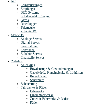
RC
Fernsteuerungen
Empfänger
BEC-Systeme
Schalter elektr./magn.
Gyros
Datenlogger
Telemetrie
Zubehör RC
SERVOS
Analoge Servos
Digital Servos
Servorahmen
Servohebel
Zubehör Servos
Ersatzteile Servos
Zubehör
Anlenkung
Bowdenzüge & Gewindestangen
Gabelköpfe, Kugelgelenke & Löthülsen
Ruderhörner
Scharniere
Beleuchtung
Fahrwerke & Räder
Fahrwerke
Einziehfahrwerke
Zubehör Fahrwerke & Räder
Räder