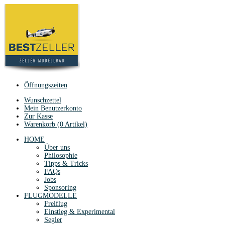
Öffnungszeiten
Wunschzettel
Mein Benutzerkonto
Zur Kasse
Warenkorb (0 Artikel)
HOME
Über uns
Philosophie
Tipps & Tricks
FAQs
Jobs
Sponsoring
FLUGMODELLE
Freiflug
Einstieg & Experimental
Segler