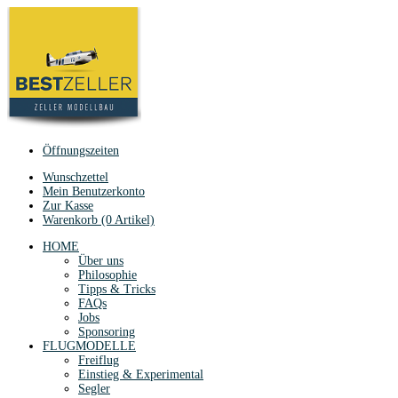
Öffnungszeiten
Wunschzettel
Mein Benutzerkonto
Zur Kasse
Warenkorb (0 Artikel)
HOME
Über uns
Philosophie
Tipps & Tricks
FAQs
Jobs
Sponsoring
FLUGMODELLE
Freiflug
Einstieg & Experimental
Segler