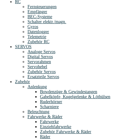
RC
Fernsteuerungen
Empfänger
BEC-Systeme
Schalter elektr./magn.
Gyros
Datenlogger
Telemetrie
Zubehör RC
SERVOS
Analoge Servos
Digital Servos
Servorahmen
Servohebel
Zubehör Servos
Ersatzteile Servos
Zubehör
Anlenkung
Bowdenzüge & Gewindestangen
Gabelköpfe, Kugelgelenke & Löthülsen
Ruderhörner
Scharniere
Beleuchtung
Fahrwerke & Räder
Fahrwerke
Einziehfahrwerke
Zubehör Fahrwerke & Räder
Räder