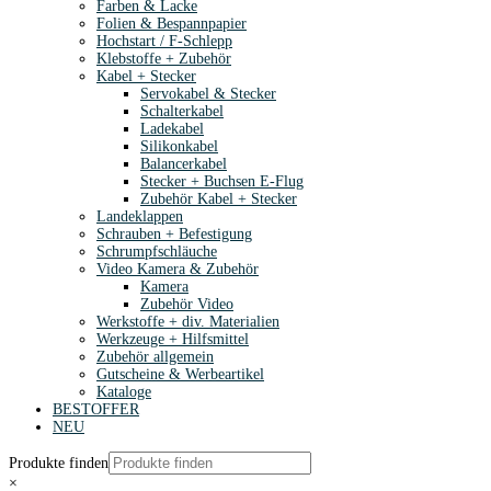
Farben & Lacke
Folien & Bespannpapier
Hochstart / F-Schlepp
Klebstoffe + Zubehör
Kabel + Stecker
Servokabel & Stecker
Schalterkabel
Ladekabel
Silikonkabel
Balancerkabel
Stecker + Buchsen E-Flug
Zubehör Kabel + Stecker
Landeklappen
Schrauben + Befestigung
Schrumpfschläuche
Video Kamera & Zubehör
Kamera
Zubehör Video
Werkstoffe + div. Materialien
Werkzeuge + Hilfsmittel
Zubehör allgemein
Gutscheine & Werbeartikel
Kataloge
BESTOFFER
NEU
Produkte finden
×