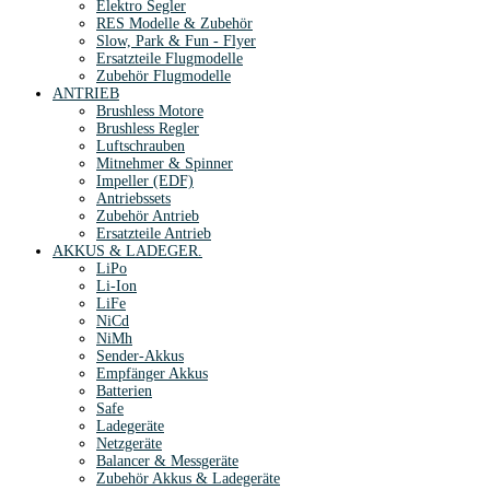
Elektro Segler
RES Modelle & Zubehör
Slow, Park & Fun - Flyer
Ersatzteile Flugmodelle
Zubehör Flugmodelle
ANTRIEB
Brushless Motore
Brushless Regler
Luftschrauben
Mitnehmer & Spinner
Impeller (EDF)
Antriebssets
Zubehör Antrieb
Ersatzteile Antrieb
AKKUS & LADEGER.
LiPo
Li-Ion
LiFe
NiCd
NiMh
Sender-Akkus
Empfänger Akkus
Batterien
Safe
Ladegeräte
Netzgeräte
Balancer & Messgeräte
Zubehör Akkus & Ladegeräte