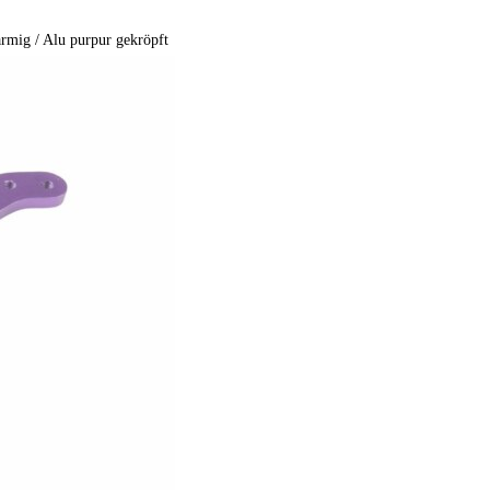
mig / Alu purpur gekröpft