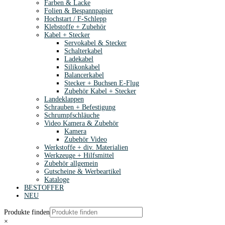
Farben & Lacke
Folien & Bespannpapier
Hochstart / F-Schlepp
Klebstoffe + Zubehör
Kabel + Stecker
Servokabel & Stecker
Schalterkabel
Ladekabel
Silikonkabel
Balancerkabel
Stecker + Buchsen E-Flug
Zubehör Kabel + Stecker
Landeklappen
Schrauben + Befestigung
Schrumpfschläuche
Video Kamera & Zubehör
Kamera
Zubehör Video
Werkstoffe + div. Materialien
Werkzeuge + Hilfsmittel
Zubehör allgemein
Gutscheine & Werbeartikel
Kataloge
BESTOFFER
NEU
Produkte finden
×