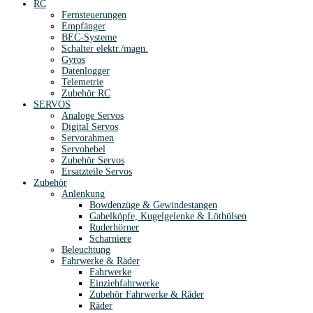
RC
Fernsteuerungen
Empfänger
BEC-Systeme
Schalter elektr./magn.
Gyros
Datenlogger
Telemetrie
Zubehör RC
SERVOS
Analoge Servos
Digital Servos
Servorahmen
Servohebel
Zubehör Servos
Ersatzteile Servos
Zubehör
Anlenkung
Bowdenzüge & Gewindestangen
Gabelköpfe, Kugelgelenke & Löthülsen
Ruderhörner
Scharniere
Beleuchtung
Fahrwerke & Räder
Fahrwerke
Einziehfahrwerke
Zubehör Fahrwerke & Räder
Räder