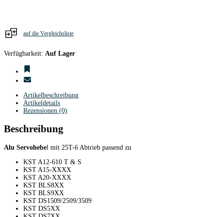
/
2-
armig
/
Alu
auf die Vergleichsliste
purpur
Menge
Verfügbarkeit:
Auf Lager
Artikelbeschreibung
Artikeldetails
Rezensionen (0)
Beschreibung
Alu Servohebe
l mit 25T-6 Abtrieb passend zu
KST A12-610 T & S
KST A15-XXXX
KST A20-XXXX
KST BLS8XX
KST BLS9XX
KST DS1509/2509/3509
KST DS5XX
KST DS7XX