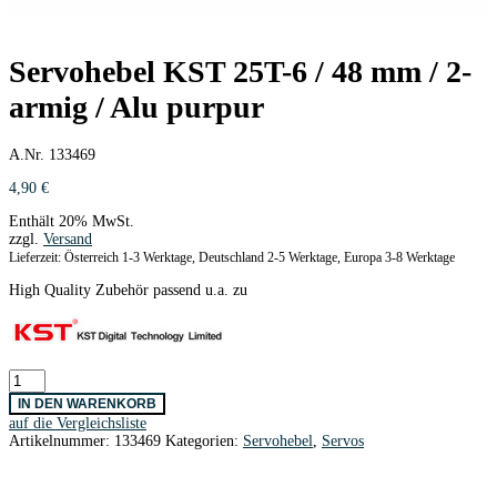
Servohebel KST 25T-6 / 48 mm / 2-
armig / Alu purpur
A.Nr. 133469
4,90
€
Enthält 20% MwSt.
zzgl.
Versand
Lieferzeit: Österreich 1-3 Werktage, Deutschland 2-5 Werktage, Europa 3-8 Werktage
High Quality Zubehör passend u.a. zu
Servohebel
KST
IN DEN WARENKORB
25T-
auf die Vergleichsliste
6
Artikelnummer:
133469
Kategorien:
Servohebel
,
Servos
/
48
mm