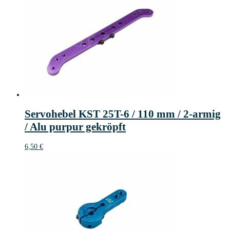
Servohebel KST 25T-6 / 110 mm / 2-armig
/ Alu purpur gekröpft
6,50
€