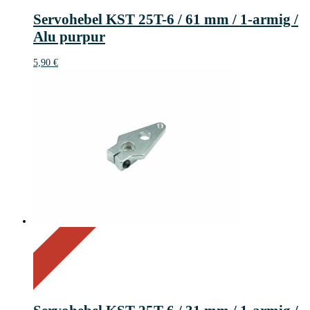
Servohebel KST 25T-6 / 61 mm / 1-armig /
Alu purpur
5,90
€
On Sale
Sale!
15%
%
Off
Save 1 €
15
1€
1