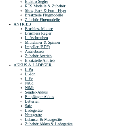
Elektro Segler
RES Modelle & Zubehör
Slow, Park & Fun - Flyer
Ersatzteile Flugmodelle
Zubehör Flugmodelle
ANTRIEB
Brushless Motore
Brushless Regler
Luftschrauben
Mitnehmer & Spinner
Impeller (EDF)
Antriebssets
Zubehör Antrieb
Ersatzteile Antrieb
AKKUS & LADEGER.
LiPo
Li-Ion
LiFe
NiCd
NiMh
Sender-Akkus
Empfänger Akkus
Batterien
Safe
Ladegeräte
Netzgeräte
Balancer & Messgeräte
Zubehör Akkus & Ladegeräte