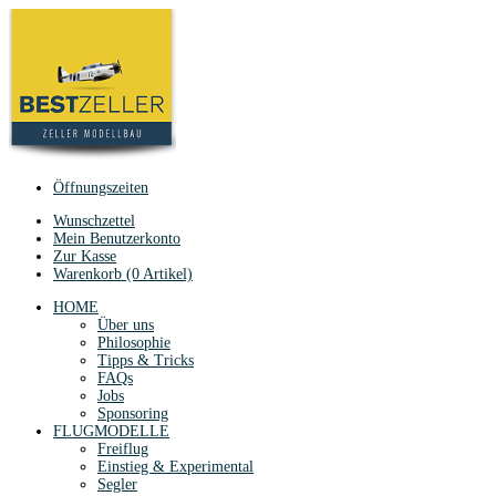
Öffnungszeiten
Wunschzettel
Mein Benutzerkonto
Zur Kasse
Warenkorb (0 Artikel)
HOME
Über uns
Philosophie
Tipps & Tricks
FAQs
Jobs
Sponsoring
FLUGMODELLE
Freiflug
Einstieg & Experimental
Segler