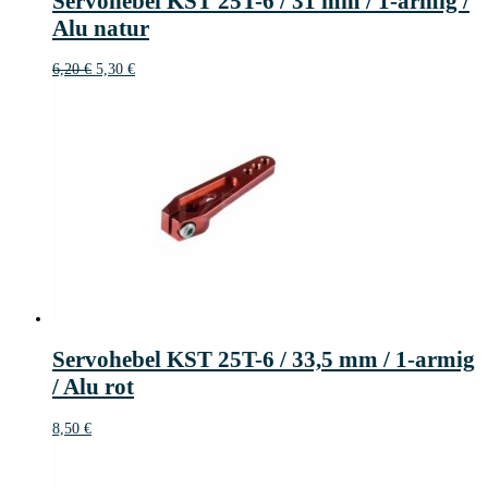
Servohebel KST 25T-6 / 31 mm / 1-armig /
€
Alu natur
Ursprünglicher
Aktueller
6,20
€
5,30
€
Preis
Preis
war:
ist:
6,20 €
5,30 €.
Servohebel KST 25T-6 / 33,5 mm / 1-armig
/ Alu rot
8,50
€