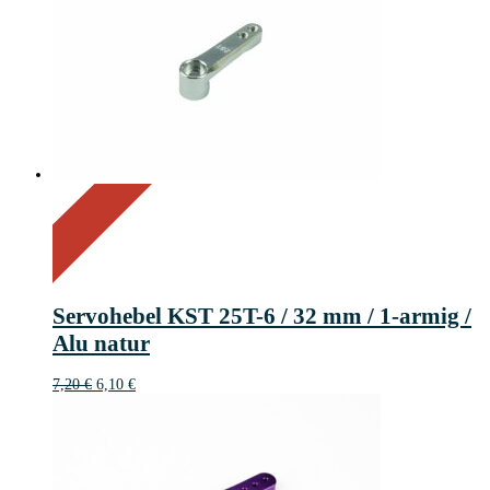
On Sale
Sale!
15%
%
Off
Save 1 €
15
1€
1
Servohebel KST 25T-6 / 32 mm / 1-armig /
€
Alu natur
Ursprünglicher
Aktueller
7,20
€
6,10
€
Preis
Preis
war:
ist:
7,20 €
6,10 €.