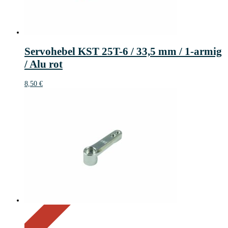
Servohebel KST 25T-6 / 33,5 mm / 1-armig
/ Alu rot
8,50
€
On Sale
Sale!