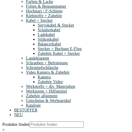
Farben & Lacke
Folien & Bespannpapier
Hochstart / F-Schlepp
Klebstoffe + Zubehör
Kabel + Stecker
Servokabel & Stecker
Schalterkabel
Ladekabel
Silikonkabel
Balancerkabel
Stecker + Buchsen E-Flug
Zubehör Kabel + Stecker
Landeklappen
Schrauben + Befestigung
Schrumpfschläuche
Video Kamera & Zubehör
Kamera
Zubehör Video
Werkstoffe + div. Materialien
Werkzeuge + Hilfsmittel
Zubehör allgemein
Gutscheine & Werbeartikel
Kataloge
BESTOFFER
NEU
Produkte finden
×