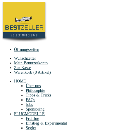
Öffnungszeiten
Wunschzettel
Mein Benutzerkonto
Zur Kasse
Warenkorb (0 Artikel)
HOME
Über uns
Philosophie
Tipps & Tricks
FAQs
Jobs
Sponsoring
FLUGMODELLE
Freiflug
Einstieg & Experimental
Segler