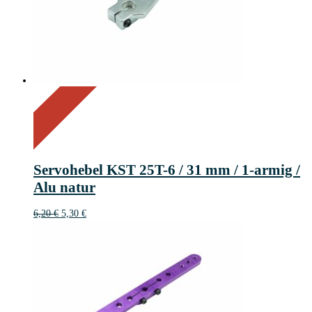
On Sale
Sale!
15%
%
Off
Save 1 €
15
1€
1
Servohebel KST 25T-6 / 31 mm / 1-armig /
€
Alu natur
Ursprünglicher
Aktueller
6,20
€
5,30
€
Preis
Preis
war:
ist:
6,20 €
5,30 €.