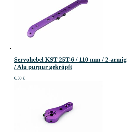
Servohebel KST 25T-6 / 110 mm / 2-armig
/ Alu purpur gekröpft
6,50
€