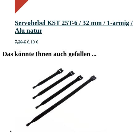
15%
%
Off
Save 1 €
15
1€
1
Servohebel KST 25T-6 / 32 mm / 1-armig /
€
Alu natur
Ursprünglicher
Aktueller
7,20
€
6,10
€
Preis
Preis
war:
ist:
Das könnte Ihnen auch gefallen ...
7,20 €
6,10 €.