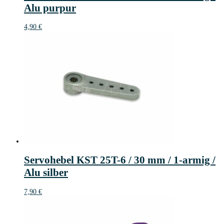
Alu purpur
4,90
€
Servohebel KST 25T-6 / 30 mm / 1-armig /
Alu silber
7,90
€