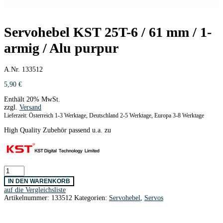
Servohebel KST 25T-6 / 61 mm / 1-
armig / Alu purpur
A.Nr. 133512
5,90
€
Enthält 20% MwSt.
zzgl.
Versand
Lieferzeit: Österreich 1-3 Werktage, Deutschland 2-5 Werktage, Europa 3-8 Werktage
High Quality Zubehör passend u.a. zu
Servohebel
KST
IN DEN WARENKORB
25T-
auf die Vergleichsliste
6
Artikelnummer:
133512
Kategorien:
Servohebel
,
Servos
/
61
mm