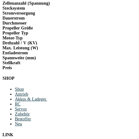
Zellenanzahl (Spannung)
Stecksystem
Stromversorgung
Dauerstrom
Durchmesser
Propeller Größe
Propeller Typ
Motor-Typ
Drehzahl / V (KV)
Max. Leistung (W)
Entladestrom
Spannweite (mm)
Stellkraft
Preis
SHOP
Shop
Antrieb
Akkus & Ladeger.
RC
Servos
Zubehör
Bestoffer
Neu
LINK