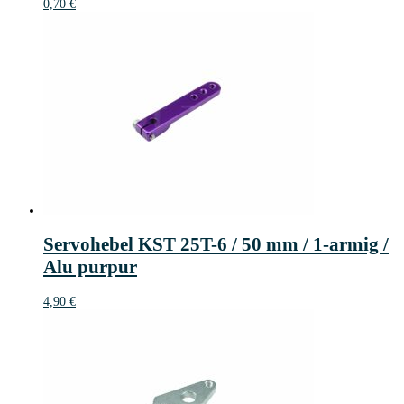
0,70
€
Servohebel KST 25T-6 / 50 mm / 1-armig /
Alu purpur
4,90
€