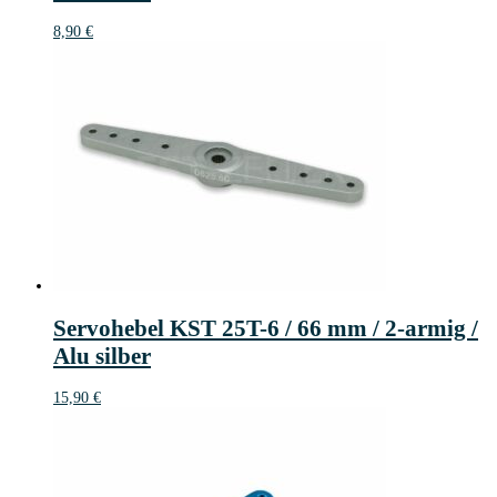
8,90
€
Servohebel KST 25T-6 / 66 mm / 2-armig /
Alu silber
15,90
€