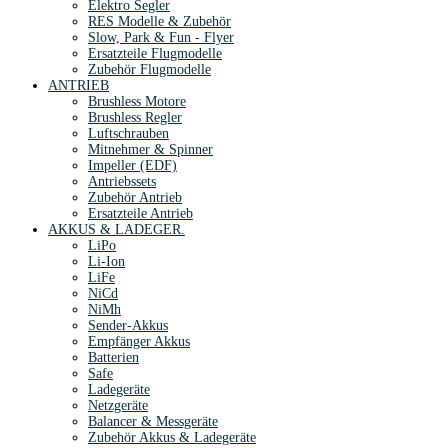
Elektro Segler
RES Modelle & Zubehör
Slow, Park & Fun - Flyer
Ersatzteile Flugmodelle
Zubehör Flugmodelle
ANTRIEB
Brushless Motore
Brushless Regler
Luftschrauben
Mitnehmer & Spinner
Impeller (EDF)
Antriebssets
Zubehör Antrieb
Ersatzteile Antrieb
AKKUS & LADEGER.
LiPo
Li-Ion
LiFe
NiCd
NiMh
Sender-Akkus
Empfänger Akkus
Batterien
Safe
Ladegeräte
Netzgeräte
Balancer & Messgeräte
Zubehör Akkus & Ladegeräte