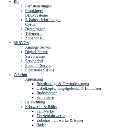
RC
Fernsteuerungen
Empfänger
BEC-Systeme
Schalter elektr./magn.
Gyros
Datenlogger
Telemetrie
Zubehör RC
SERVOS
Analoge Servos
Digital Servos
Servorahmen
Servohebel
Zubehör Servos
Ersatzteile Servos
Zubehör
Anlenkung
Bowdenzüge & Gewindestangen
Gabelköpfe, Kugelgelenke & Löthülsen
Ruderhörner
Scharniere
Beleuchtung
Fahrwerke & Räder
Fahrwerke
Einziehfahrwerke
Zubehör Fahrwerke & Räder
Räder