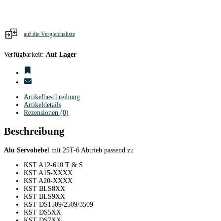
/
1-
armig
/
Alu
auf die Vergleichsliste
purpur
Menge
Verfügbarkeit:
Auf Lager
Artikelbeschreibung
Artikeldetails
Rezensionen (0)
Beschreibung
Alu Servohebe
l mit 25T-6 Abtrieb passend zu
KST A12-610 T & S
KST A15-XXXX
KST A20-XXXX
KST BLS8XX
KST BLS9XX
KST DS1509/2509/3509
KST DS5XX
KST DS7XX