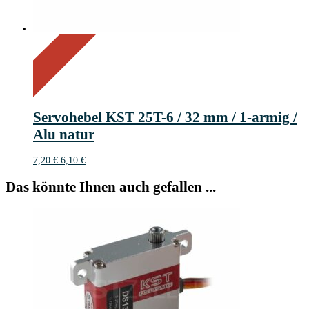
On Sale
Sale!
15%
%
Off
Save 1 €
15
1€
1
Servohebel KST 25T-6 / 32 mm / 1-armig /
€
Alu natur
Ursprünglicher
Aktueller
7,20
€
6,10
€
Preis
Preis
war:
ist:
Das könnte Ihnen auch gefallen ...
7,20 €
6,10 €.