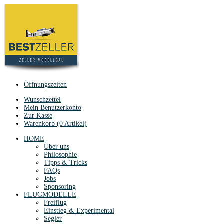
Öffnungszeiten
Wunschzettel
Mein Benutzerkonto
Zur Kasse
Warenkorb (0 Artikel)
HOME
Über uns
Philosophie
Tipps & Tricks
FAQs
Jobs
Sponsoring
FLUGMODELLE
Freiflug
Einstieg & Experimental
Segler