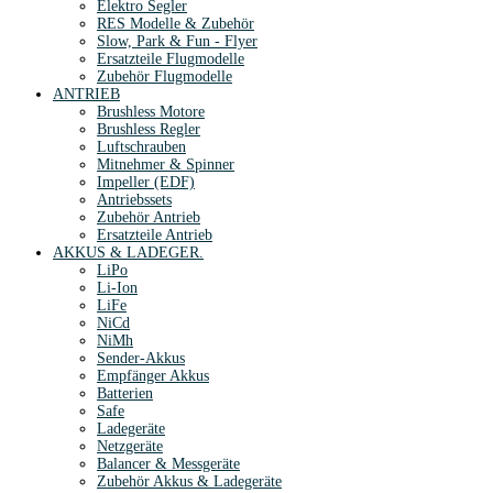
Elektro Segler
RES Modelle & Zubehör
Slow, Park & Fun - Flyer
Ersatzteile Flugmodelle
Zubehör Flugmodelle
ANTRIEB
Brushless Motore
Brushless Regler
Luftschrauben
Mitnehmer & Spinner
Impeller (EDF)
Antriebssets
Zubehör Antrieb
Ersatzteile Antrieb
AKKUS & LADEGER.
LiPo
Li-Ion
LiFe
NiCd
NiMh
Sender-Akkus
Empfänger Akkus
Batterien
Safe
Ladegeräte
Netzgeräte
Balancer & Messgeräte
Zubehör Akkus & Ladegeräte