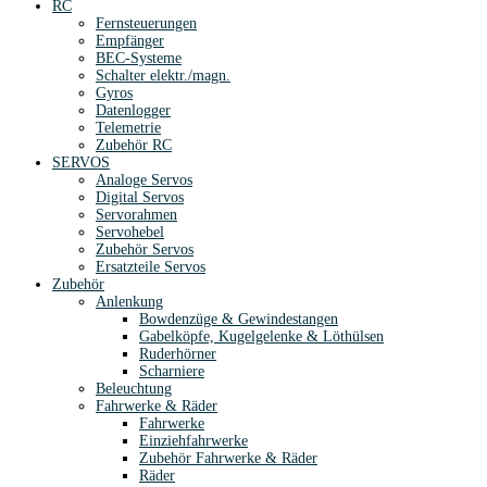
RC
Fernsteuerungen
Empfänger
BEC-Systeme
Schalter elektr./magn.
Gyros
Datenlogger
Telemetrie
Zubehör RC
SERVOS
Analoge Servos
Digital Servos
Servorahmen
Servohebel
Zubehör Servos
Ersatzteile Servos
Zubehör
Anlenkung
Bowdenzüge & Gewindestangen
Gabelköpfe, Kugelgelenke & Löthülsen
Ruderhörner
Scharniere
Beleuchtung
Fahrwerke & Räder
Fahrwerke
Einziehfahrwerke
Zubehör Fahrwerke & Räder
Räder