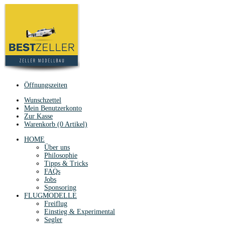
Öffnungszeiten
Wunschzettel
Mein Benutzerkonto
Zur Kasse
Warenkorb (0 Artikel)
HOME
Über uns
Philosophie
Tipps & Tricks
FAQs
Jobs
Sponsoring
FLUGMODELLE
Freiflug
Einstieg & Experimental
Segler