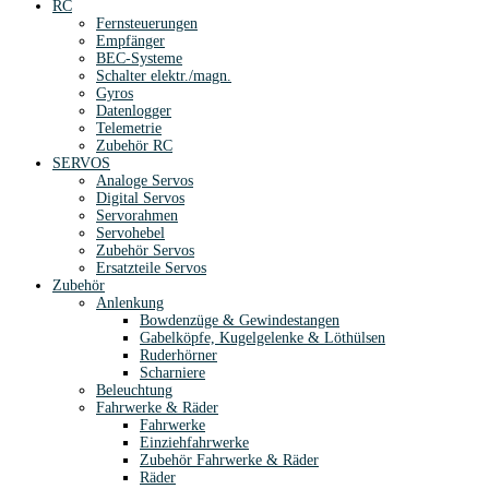
RC
Fernsteuerungen
Empfänger
BEC-Systeme
Schalter elektr./magn.
Gyros
Datenlogger
Telemetrie
Zubehör RC
SERVOS
Analoge Servos
Digital Servos
Servorahmen
Servohebel
Zubehör Servos
Ersatzteile Servos
Zubehör
Anlenkung
Bowdenzüge & Gewindestangen
Gabelköpfe, Kugelgelenke & Löthülsen
Ruderhörner
Scharniere
Beleuchtung
Fahrwerke & Räder
Fahrwerke
Einziehfahrwerke
Zubehör Fahrwerke & Räder
Räder