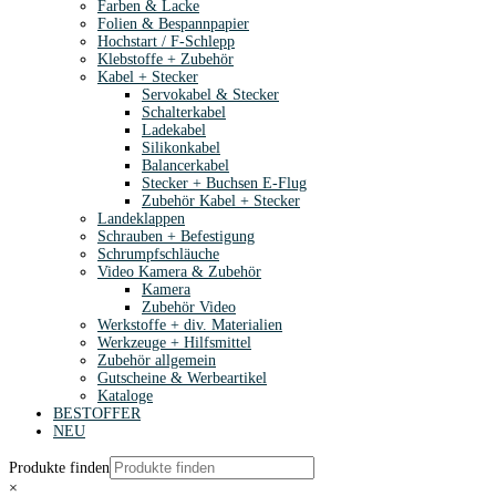
Farben & Lacke
Folien & Bespannpapier
Hochstart / F-Schlepp
Klebstoffe + Zubehör
Kabel + Stecker
Servokabel & Stecker
Schalterkabel
Ladekabel
Silikonkabel
Balancerkabel
Stecker + Buchsen E-Flug
Zubehör Kabel + Stecker
Landeklappen
Schrauben + Befestigung
Schrumpfschläuche
Video Kamera & Zubehör
Kamera
Zubehör Video
Werkstoffe + div. Materialien
Werkzeuge + Hilfsmittel
Zubehör allgemein
Gutscheine & Werbeartikel
Kataloge
BESTOFFER
NEU
Produkte finden
×