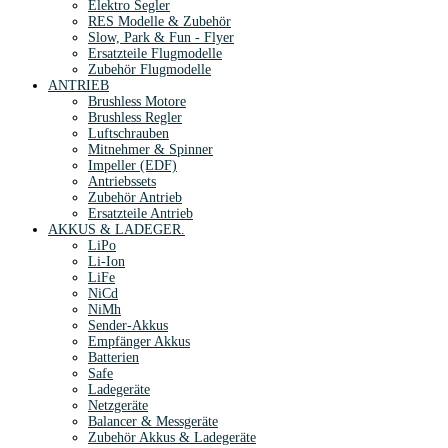
Elektro Segler
RES Modelle & Zubehör
Slow, Park & Fun - Flyer
Ersatzteile Flugmodelle
Zubehör Flugmodelle
ANTRIEB
Brushless Motore
Brushless Regler
Luftschrauben
Mitnehmer & Spinner
Impeller (EDF)
Antriebssets
Zubehör Antrieb
Ersatzteile Antrieb
AKKUS & LADEGER.
LiPo
Li-Ion
LiFe
NiCd
NiMh
Sender-Akkus
Empfänger Akkus
Batterien
Safe
Ladegeräte
Netzgeräte
Balancer & Messgeräte
Zubehör Akkus & Ladegeräte