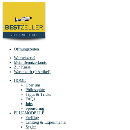
Öffnungszeiten
Wunschzettel
Mein Benutzerkonto
Zur Kasse
Warenkorb (0 Artikel)
HOME
Über uns
Philosophie
Tipps & Tricks
FAQs
Jobs
Sponsoring
FLUGMODELLE
Freiflug
Einstieg & Experimental
Segler