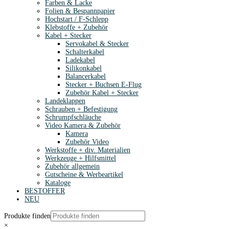
Farben & Lacke
Folien & Bespannpapier
Hochstart / F-Schlepp
Klebstoffe + Zubehör
Kabel + Stecker
Servokabel & Stecker
Schalterkabel
Ladekabel
Silikonkabel
Balancerkabel
Stecker + Buchsen E-Flug
Zubehör Kabel + Stecker
Landeklappen
Schrauben + Befestigung
Schrumpfschläuche
Video Kamera & Zubehör
Kamera
Zubehör Video
Werkstoffe + div. Materialien
Werkzeuge + Hilfsmittel
Zubehör allgemein
Gutscheine & Werbeartikel
Kataloge
BESTOFFER
NEU
Produkte finden
×