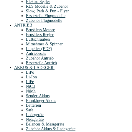
Elektro Segler
RES Modelle & Zubehör
Slow, Park & Fun - Flyer
Ersatzteile Flugmodelle
Zubehör Flugmodelle
ANTRIEB
Brushless Motore
Brushless Regler
Luftschrauben
Mitnehmer & Spinner
Impeller (EDF)
Antriebssets
Zubehör Antrieb
Ersatzteile Antrieb
AKKUS & LADEGER.
LiPo
Li-Ion
LiFe
NiCd
NiMh
Sender-Akkus
Empfänger Akkus
Batterien
Safe
Ladegeräte
Netzgeräte
Balancer & Messgeräte
Zubehör Akkus & Ladegeräte