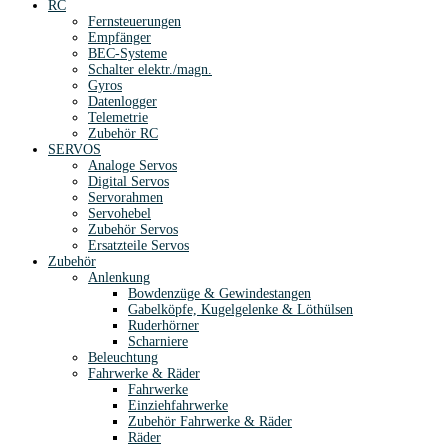
RC
Fernsteuerungen
Empfänger
BEC-Systeme
Schalter elektr./magn.
Gyros
Datenlogger
Telemetrie
Zubehör RC
SERVOS
Analoge Servos
Digital Servos
Servorahmen
Servohebel
Zubehör Servos
Ersatzteile Servos
Zubehör
Anlenkung
Bowdenzüge & Gewindestangen
Gabelköpfe, Kugelgelenke & Löthülsen
Ruderhörner
Scharniere
Beleuchtung
Fahrwerke & Räder
Fahrwerke
Einziehfahrwerke
Zubehör Fahrwerke & Räder
Räder