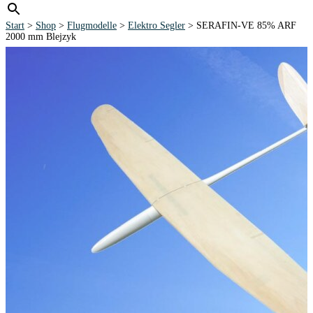
Start
>
Shop
>
Flugmodelle
>
Elektro Segler
> SERAFIN-VE 85% ARF
2000 mm Blejzyk