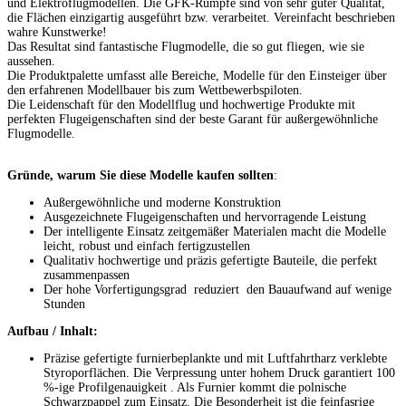
und Elektroflugmodellen. Die GFK-Rümpfe sind von sehr guter Qualität,
die Flächen einzigartig ausgeführt bzw. verarbeitet. Vereinfacht beschrieben
wahre Kunstwerke!
Das Resultat sind fantastische Flugmodelle, die so gut fliegen, wie sie
aussehen.
Die Produktpalette umfasst alle Bereiche, Modelle für den Einsteiger über
den erfahrenen Modellbauer bis zum Wettbewerbspiloten.
Die Leidenschaft für den Modellflug und hochwertige Produkte mit
perfekten Flugeigenschaften sind der beste Garant für außergewöhnliche
Flugmodelle.
Gründe, warum Sie diese Modelle kaufen sollten
:
Außergewöhnliche und moderne Konstruktion
Ausgezeichnete Flugeigenschaften und hervorragende Leistung
Der intelligente Einsatz zeitgemäßer Materialen macht die Modelle
leicht, robust und einfach fertigzustellen
Qualitativ hochwertige und präzis gefertigte Bauteile, die perfekt
zusammenpassen
Der hohe Vorfertigungsgrad reduziert den Bauaufwand auf wenige
Stunden
Aufbau / Inhalt:
Präzise gefertigte furnierbeplankte und mit Luftfahrtharz verklebte
Styroporflächen. Die Verpressung unter hohem Druck garantiert 100
%-ige Profilgenauigkeit . Als Furnier kommt die polnische
Schwarzpappel zum Einsatz. Die Besonderheit ist die feinfasrige