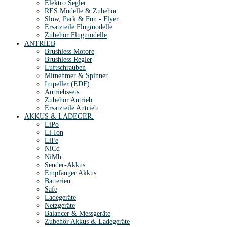
Elektro Segler
RES Modelle & Zubehör
Slow, Park & Fun - Flyer
Ersatzteile Flugmodelle
Zubehör Flugmodelle
ANTRIEB
Brushless Motore
Brushless Regler
Luftschrauben
Mitnehmer & Spinner
Impeller (EDF)
Antriebssets
Zubehör Antrieb
Ersatzteile Antrieb
AKKUS & LADEGER.
LiPo
Li-Ion
LiFe
NiCd
NiMh
Sender-Akkus
Empfänger Akkus
Batterien
Safe
Ladegeräte
Netzgeräte
Balancer & Messgeräte
Zubehör Akkus & Ladegeräte