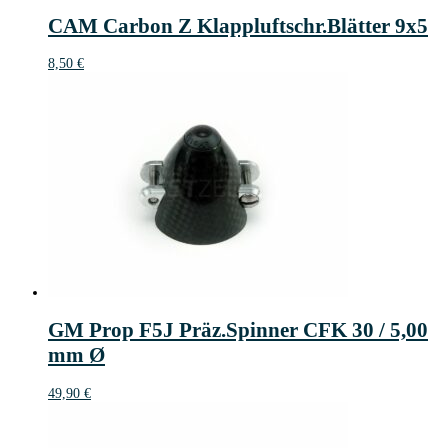
CAM Carbon Z Klappluftschr.Blätter 9x5
8,50
€
GM Prop F5J Präz.Spinner CFK 30 / 5,00
mm Ø
49,90
€