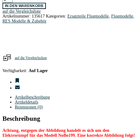
NoBo
IN DEN WARENKORB
199
auf die Vergleichsliste
inkl.
Artikelnummer:
135617
Kategorien:
Ersatzteile Flugmodelle
,
Flugmodelle
,
Leitwerke
RES Modelle & Zubehör
Bow-
Wings
Menge
auf die Vergleichsliste
Verfügbarkeit:
Auf Lager
Artikelbeschreibung
Artikeldetails
Rezensionen (0)
Beschreibung
Achtung, entgegen der Abbildung handelt es sich um den
Elektrorumpf für das Modell NoBo199. Eine korrekte Abbildung folgt!