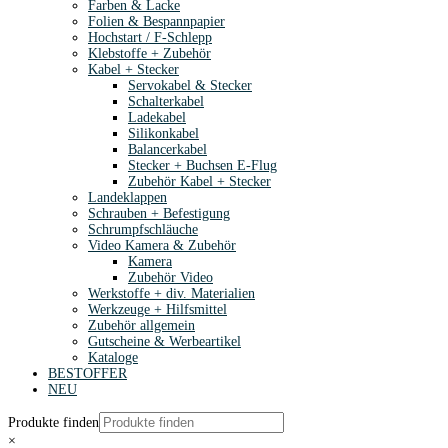
Farben & Lacke
Folien & Bespannpapier
Hochstart / F-Schlepp
Klebstoffe + Zubehör
Kabel + Stecker
Servokabel & Stecker
Schalterkabel
Ladekabel
Silikonkabel
Balancerkabel
Stecker + Buchsen E-Flug
Zubehör Kabel + Stecker
Landeklappen
Schrauben + Befestigung
Schrumpfschläuche
Video Kamera & Zubehör
Kamera
Zubehör Video
Werkstoffe + div. Materialien
Werkzeuge + Hilfsmittel
Zubehör allgemein
Gutscheine & Werbeartikel
Kataloge
BESTOFFER
NEU
Produkte finden
×