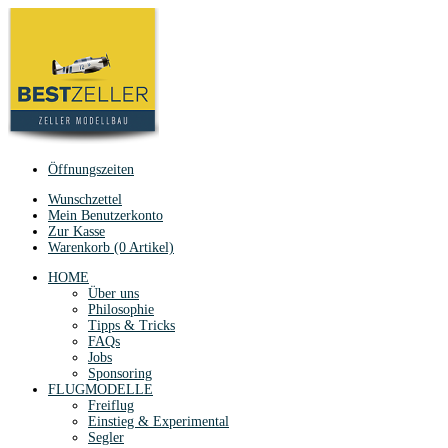
Öffnungszeiten
Wunschzettel
Mein Benutzerkonto
Zur Kasse
Warenkorb (0 Artikel)
HOME
Über uns
Philosophie
Tipps & Tricks
FAQs
Jobs
Sponsoring
FLUGMODELLE
Freiflug
Einstieg & Experimental
Segler