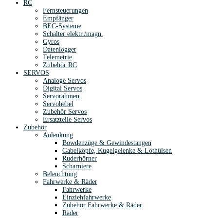
RC
Fernsteuerungen
Empfänger
BEC-Systeme
Schalter elektr./magn.
Gyros
Datenlogger
Telemetrie
Zubehör RC
SERVOS
Analoge Servos
Digital Servos
Servorahmen
Servohebel
Zubehör Servos
Ersatzteile Servos
Zubehör
Anlenkung
Bowdenzüge & Gewindestangen
Gabelköpfe, Kugelgelenke & Löthülsen
Ruderhörner
Scharniere
Beleuchtung
Fahrwerke & Räder
Fahrwerke
Einziehfahrwerke
Zubehör Fahrwerke & Räder
Räder