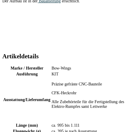
Der Aufbau ist in der
Bauanleitung
ersichtlich.
Artikeldetails
Marke / Hersteller
Bow-Wings
Ausführung
KIT
Präzise gefräste CNC-Bauteile
CFK-Heckrohr
Ausstattung/Lieferumfang
Alle Zubehörteile für die Fertigstellung des
Elektro-Rumpfes samt Leitwerke
Länge (mm)
ca. 995 bis 1.111
Fluggewicht (g)
ca. 395 je nach Ausstattung