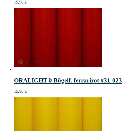
15,90
€
ORALIGHT® Bügelf. ferrarirot #31-023
15,90
€