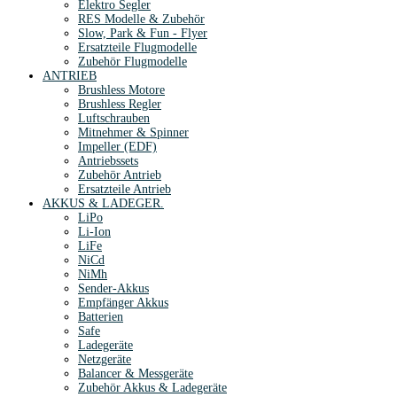
Elektro Segler
RES Modelle & Zubehör
Slow, Park & Fun - Flyer
Ersatzteile Flugmodelle
Zubehör Flugmodelle
ANTRIEB
Brushless Motore
Brushless Regler
Luftschrauben
Mitnehmer & Spinner
Impeller (EDF)
Antriebssets
Zubehör Antrieb
Ersatzteile Antrieb
AKKUS & LADEGER.
LiPo
Li-Ion
LiFe
NiCd
NiMh
Sender-Akkus
Empfänger Akkus
Batterien
Safe
Ladegeräte
Netzgeräte
Balancer & Messgeräte
Zubehör Akkus & Ladegeräte