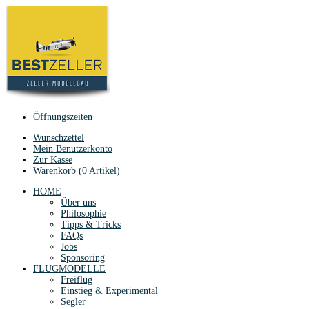
Öffnungszeiten
Wunschzettel
Mein Benutzerkonto
Zur Kasse
Warenkorb (0 Artikel)
HOME
Über uns
Philosophie
Tipps & Tricks
FAQs
Jobs
Sponsoring
FLUGMODELLE
Freiflug
Einstieg & Experimental
Segler