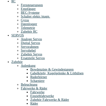
RC
Fernsteuerungen
Empfänger
BEC-Systeme
Schalter elektr./magn.
Gyros
Datenlogger
Telemetrie
Zubehör RC
SERVOS
Analoge Servos
Digital Servos
Servorahmen
Servohebel
Zubehör Servos
Ersatzteile Servos
Zubehör
Anlenkung
Bowdenzüge & Gewindestangen
Gabelköpfe, Kugelgelenke & Löthülsen
Ruderhörner
Scharniere
Beleuchtung
Fahrwerke & Räder
Fahrwerke
Einziehfahrwerke
Zubehör Fahrwerke & Räder
Räder