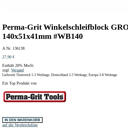
Perma-Grit Winkelschleifblock G
140x51x41mm #WB140
A.Nr. 136138
27,90
€
Enthält 20% MwSt.
zzgl.
Versand
Lieferzeit: Österreich 1-3 Werktage, Deutschland 2-5 Werktage, Europa 3-8 Werktage
Ein Top Produkt von
Perma-
IN DEN WARENKORB
Grit
auf die Vergleichsliste