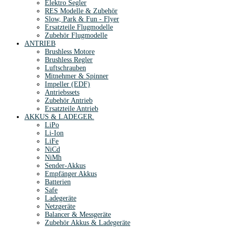
Elektro Segler
RES Modelle & Zubehör
Slow, Park & Fun - Flyer
Ersatzteile Flugmodelle
Zubehör Flugmodelle
ANTRIEB
Brushless Motore
Brushless Regler
Luftschrauben
Mitnehmer & Spinner
Impeller (EDF)
Antriebssets
Zubehör Antrieb
Ersatzteile Antrieb
AKKUS & LADEGER.
LiPo
Li-Ion
LiFe
NiCd
NiMh
Sender-Akkus
Empfänger Akkus
Batterien
Safe
Ladegeräte
Netzgeräte
Balancer & Messgeräte
Zubehör Akkus & Ladegeräte