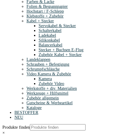
Farben & Lacke
Folien & Bespannpapier
Hochstart / F-Schlepp
Klebstoffe + Zubehör
Kabel + Stecker
Servokabel & Stecker
Schalterkabel
Ladekabel
Silikonkabel
Balancerkabel
Stecker + Buchsen E-Flug
Zubehör Kabel + Stecker
Landeklappen
Schrauben + Befestigung
Schrumpfschläuche
Video Kamera & Zubehör
Kamera
Zubehör Video
Werkstoffe + div. Materialien
Werkzeuge + Hilfsmittel
Zubehör allgemein
Gutscheine & Werbeartikel
Kataloge
BESTOFFER
NEU
Produkte finden
×