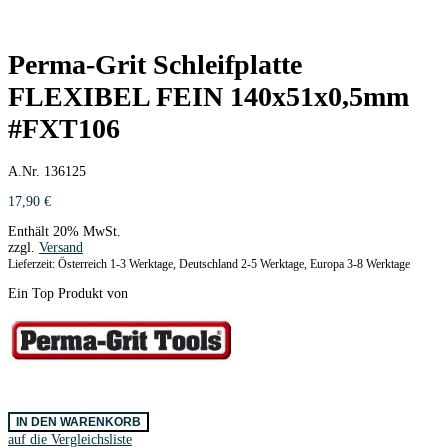
Perma-Grit Schleifplatte
FLEXIBEL FEIN 140x51x0,5mm
#FXT106
A.Nr. 136125
17,90
€
Enthält 20% MwSt.
zzgl.
Versand
Lieferzeit: Österreich 1-3 Werktage, Deutschland 2-5 Werktage, Europa 3-8 Werktage
Ein Top Produkt von
Perma-
IN DEN WARENKORB
Grit
auf die Vergleichsliste