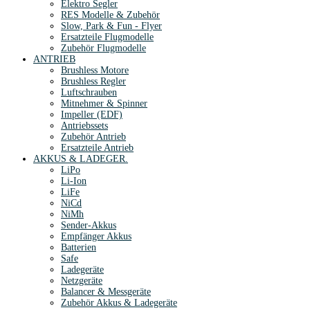
Elektro Segler
RES Modelle & Zubehör
Slow, Park & Fun - Flyer
Ersatzteile Flugmodelle
Zubehör Flugmodelle
ANTRIEB
Brushless Motore
Brushless Regler
Luftschrauben
Mitnehmer & Spinner
Impeller (EDF)
Antriebssets
Zubehör Antrieb
Ersatzteile Antrieb
AKKUS & LADEGER.
LiPo
Li-Ion
LiFe
NiCd
NiMh
Sender-Akkus
Empfänger Akkus
Batterien
Safe
Ladegeräte
Netzgeräte
Balancer & Messgeräte
Zubehör Akkus & Ladegeräte