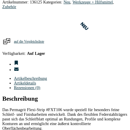
Schleifplatte
Artikelnummer:
136125
Kategorien:
Neu
,
Werkzeuge + Hilfsmittel
,
FLEXIBEL
Zubehör
FEIN
140x51x0,5mm
#FXT106
NEU
NEU
NEU
NEU
NEU
NEU
NEU
NEU
NEU
NEU
NEU
NEU
NEU
NEU
NEU
NEU
NEU
NEU
NEU
NEU
NEU
NEU
Menge
auf die Vergleichsliste
Verfügbarkeit:
Auf Lager
Artikelbeschreibung
Artikeldetails
Rezensionen (0)
Beschreibung
Das Permagrit Flexi-Strip #FXT106 wurde speziell für besonders feine
Schleif- und Finisharbeiten entwickelt. Dank des flexiblen Federstahlträgers
passt sich das Schleifblatt optimal an Rundungen, Profile und komplexe
Konturen an und ermöglicht eine äußerst kontrollierte
Oberflächenbearbeitung.