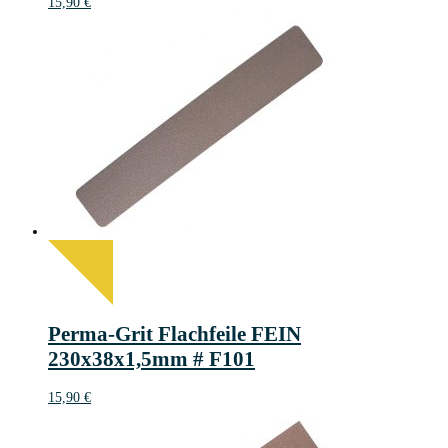
15,90
€
Perma-Grit Flachfeile FEIN
230x38x1,5mm # F101
15,90
€