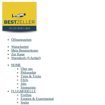
Öffnungszeiten
Wunschzettel
Mein Benutzerkonto
Zur Kasse
Warenkorb (0 Artikel)
HOME
Über uns
Philosophie
Tipps & Tricks
FAQs
Jobs
Sponsoring
FLUGMODELLE
Freiflug
Einstieg & Experimental
Segler