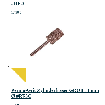
#RF2C
17,90
€
Perma-Grit Zylinderfräser GROB 11 mm
Ø #RF3C