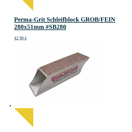
Perma-Grit Schleifblock GROB/FEIN
280x51mm #SB280
42,90
€