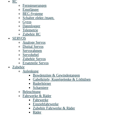
RC
Fernsteuerungen
Empfänger
BEC-Systeme
Schalter elektr./magn.
Gyros
Datenlogger
Telemetrie
Zubehör RC
SERVOS
Analoge Servos
Digital Servos
Servorahmen
Servohebel
Zubehör Servos
Ersatzteile Servos
Zubehör
Anlenkung
Bowdenzüge & Gewindestangen
Gabelköpfe, Kugelgelenke & Löthülsen
Ruderhörner
Scharniere
Beleuchtung
Fahrwerke & Räder
Fahrwerke
Einziehfahrwerke
Zubehör Fahrwerke & Räder
Räder