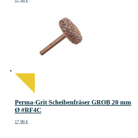
17,90
€
Perma-Grit Scheibenfräser GROB 20 mm
Ø #RF4C
17,90
€