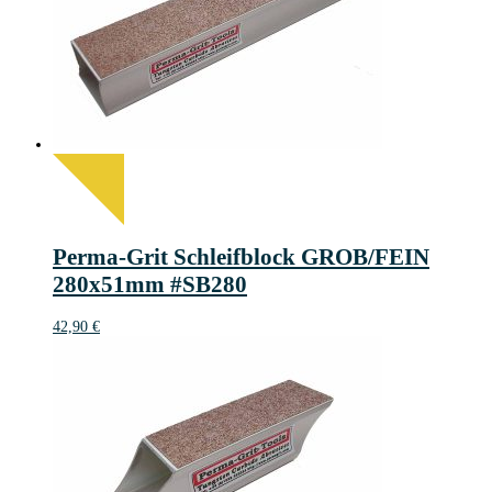
Perma-Grit Schleifblock GROB/FEIN
280x51mm #SB280
42,90
€