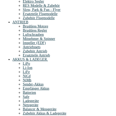
Elektro Segler
RES Modelle & Zubehör
Slow, Park & Fun - Flyer
Ersatzteile Flugmodelle
Zubehör Flugmodelle
ANTRIEB
Brushless Motore
Brushless Regler
Luftschrauben
Mitnehmer & Spinner
Impeller (EDF)
Antriebssets
Zubehör Antrieb
Ersatzteile Antrieb
AKKUS & LADEGER.
LiPo
Li-Ion
LiFe
NiCd
NiMh
Sender-Akkus
Empfänger Akkus
Batterien
Safe
Ladegeräte
Netzgeräte
Balancer & Messgeräte
Zubehör Akkus & Ladegeräte