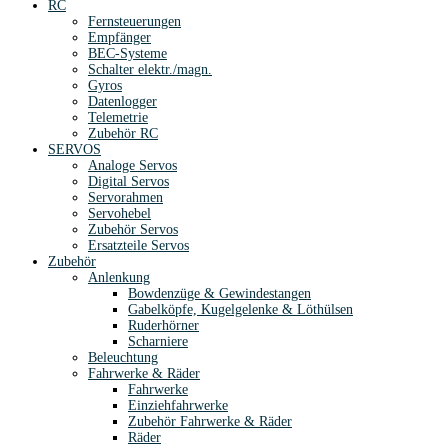
RC
Fernsteuerungen
Empfänger
BEC-Systeme
Schalter elektr./magn.
Gyros
Datenlogger
Telemetrie
Zubehör RC
SERVOS
Analoge Servos
Digital Servos
Servorahmen
Servohebel
Zubehör Servos
Ersatzteile Servos
Zubehör
Anlenkung
Bowdenzüge & Gewindestangen
Gabelköpfe, Kugelgelenke & Löthülsen
Ruderhörner
Scharniere
Beleuchtung
Fahrwerke & Räder
Fahrwerke
Einziehfahrwerke
Zubehör Fahrwerke & Räder
Räder