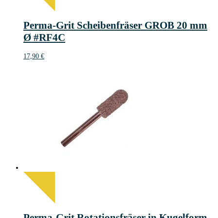
Perma-Grit Scheibenfräser GROB 20 mm
Ø #RF4C
17,90
€
Perma-Grit Rotationsfräser in Kugelform