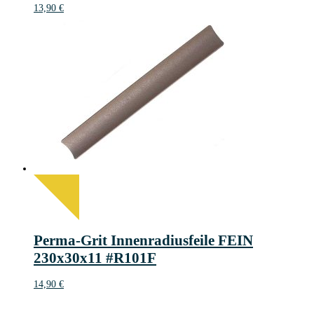
13,90
€
Perma-Grit Innenradiusfeile FEIN
230x30x11 #R101F
14,90
€