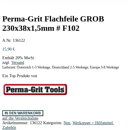
Perma-Grit Flachfeile GROB
230x38x1,5mm # F102
A.Nr. 136122
15,90
€
Enthält 20% MwSt.
zzgl.
Versand
Lieferzeit: Österreich 1-3 Werktage, Deutschland 2-5 Werktage, Europa 3-8 Werktage
Ein Top Produkt von
Perma-
IN DEN WARENKORB
Grit
auf die Vergleichsliste
Flachfeile
Artikelnummer:
136122
Kategorien:
Neu
,
Werkzeuge + Hilfsmittel
,
GROB
Zubehör