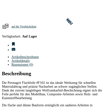
230x38x1,5mm
#
F102
Menge
NEU
NEU
NEU
NEU
NEU
NEU
NEU
NEU
NEU
NEU
NEU
NEU
NEU
NEU
NEU
NEU
NEU
NEU
NEU
NEU
NEU
NEU
auf die Vergleichsliste
Verfügbarkeit:
Auf Lager
Artikelbeschreibung
Artikeldetails
Rezensionen (0)
Beschreibung
Die Permagrit Flachfeile #F102 ist das ideale Werkzeug für schnellen
Materialabtrag und präzise Nacharbeit an schwer zugänglichen Stellen.
Dank der extrem langlebigen Wolframkarbid-Beschichtung eignet sich die
Feile perfekt für den Modellbau, Composite-Arbeiten sowie Holz- und
Kunststoffbearbeitung.
Die flache und dünne Bauform ermöglicht ein sauberes Arbeiten in