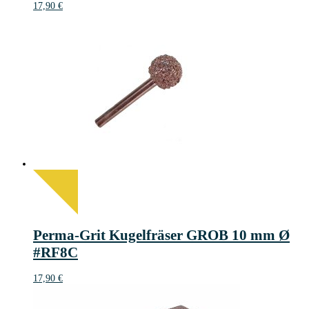
17,90
€
Perma-Grit Kugelfräser GROB 10 mm Ø
#RF8C
17,90
€