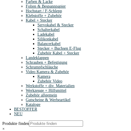
Farben & Lacke
Folien & Bespannpapier
Hochstart / F-Schlepp
Klebstoffe + Zubehör
Kabel + Stecker
Servokabel & Stecker
Schalterkabel
Ladekabel
Silikonkabel
Balancerkabel
Stecker + Buchsen E-Flug
Zubehör Kabel + Stecker
Landeklappen
Schrauben + Befestigung
Schrumpfschläuche
Video Kamera & Zubehör
Kamera
Zubehör Video
Werkstoffe + div. Materialien
Werkzeuge + Hilfsmittel
Zubehör allgemein
Gutscheine & Werbeartikel
Kataloge
BESTOFFER
NEU
Produkte finden
×