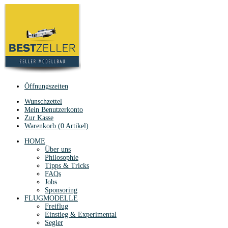
Öffnungszeiten
Wunschzettel
Mein Benutzerkonto
Zur Kasse
Warenkorb (0 Artikel)
HOME
Über uns
Philosophie
Tipps & Tricks
FAQs
Jobs
Sponsoring
FLUGMODELLE
Freiflug
Einstieg & Experimental
Segler