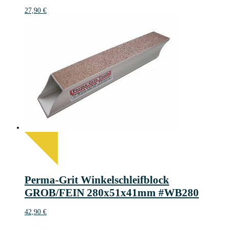
27,90
€
Perma-Grit Winkelschleifblock
GROB/FEIN 280x51x41mm #WB280
42,90
€