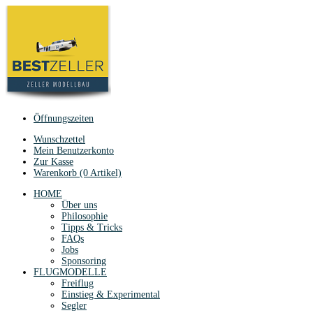
Öffnungszeiten
Wunschzettel
Mein Benutzerkonto
Zur Kasse
Warenkorb (0 Artikel)
HOME
Über uns
Philosophie
Tipps & Tricks
FAQs
Jobs
Sponsoring
FLUGMODELLE
Freiflug
Einstieg & Experimental
Segler