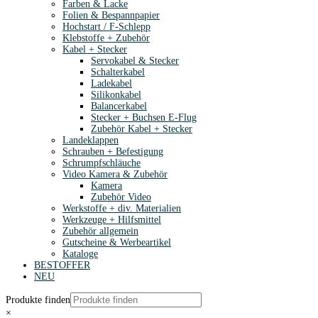
Farben & Lacke
Folien & Bespannpapier
Hochstart / F-Schlepp
Klebstoffe + Zubehör
Kabel + Stecker
Servokabel & Stecker
Schalterkabel
Ladekabel
Silikonkabel
Balancerkabel
Stecker + Buchsen E-Flug
Zubehör Kabel + Stecker
Landeklappen
Schrauben + Befestigung
Schrumpfschläuche
Video Kamera & Zubehör
Kamera
Zubehör Video
Werkstoffe + div. Materialien
Werkzeuge + Hilfsmittel
Zubehör allgemein
Gutscheine & Werbeartikel
Kataloge
BESTOFFER
NEU
Produkte finden
×