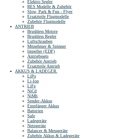
Elektro Segler
RES Modelle & Zubehör
Slow, Park & Fun - Flyer
Ersatzteile Flugmodelle
Zubehör Flugmodelle
ANTRIEB
Brushless Motore
Brushless Regler
Luftschrauben
Mitnehmer & Spinner
Impeller (EDF)
Antriebssets
Zubehör Antrieb
Ersatzteile Antrieb
AKKUS & LADEGER.
LiPo
Li-Ion
LiFe
NiCd
NiMh
Sender-Akkus
Empfänger Akkus
Batterien
Safe
Ladegeräte
Netzgeräte
Balancer & Messgeräte
Zubehör Akkus & Ladegeräte