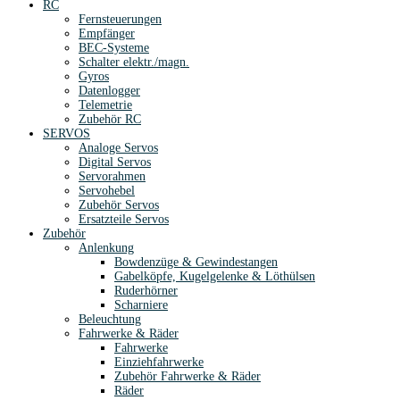
RC
Fernsteuerungen
Empfänger
BEC-Systeme
Schalter elektr./magn.
Gyros
Datenlogger
Telemetrie
Zubehör RC
SERVOS
Analoge Servos
Digital Servos
Servorahmen
Servohebel
Zubehör Servos
Ersatzteile Servos
Zubehör
Anlenkung
Bowdenzüge & Gewindestangen
Gabelköpfe, Kugelgelenke & Löthülsen
Ruderhörner
Scharniere
Beleuchtung
Fahrwerke & Räder
Fahrwerke
Einziehfahrwerke
Zubehör Fahrwerke & Räder
Räder