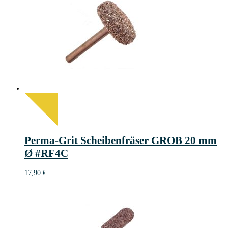
Perma-Grit Scheibenfräser GROB 20 mm
Ø #RF4C
17,90
€