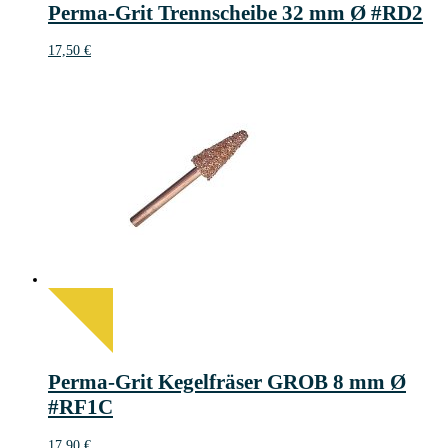
Perma-Grit Trennscheibe 32 mm Ø #RD2
17,50
€
Perma-Grit Kegelfräser GROB 8 mm Ø
#RF1C
17,90
€