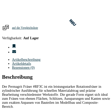
11
mm
Ø
#RF3C
Menge
NEU
NEU
NEU
NEU
NEU
NEU
NEU
NEU
NEU
NEU
NEU
NEU
NEU
NEU
NEU
NEU
NEU
NEU
NEU
NEU
NEU
NEU
auf die Vergleichsliste
Verfügbarkeit:
Auf Lager
Artikelbeschreibung
Artikeldetails
Rezensionen (0)
Beschreibung
Der Permagrit Fräser #RF3C ist ein leistungsstarker Rotationsfräser in
zylindrischer Ausführung für schnellen Materialabtrag und präzise
Bearbeitung verschiedenster Werkstoffe. Die gerade Form eignet sich ideal
zum Fräsen von ebenen Flächen, Schlitzen, Aussparungen und Kanten sowie
zum exakten Anpassen von Bauteilen im Modellbau und Composite-
Bereich.