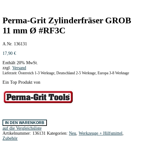
Perma-Grit Zylinderfräser GROB
11 mm Ø #RF3C
A.Nr. 136131
17,90
€
Enthält 20% MwSt.
zzgl.
Versand
Lieferzeit: Österreich 1-3 Werktage, Deutschland 2-5 Werktage, Europa 3-8 Werktage
Ein Top Produkt von
Perma-
IN DEN WARENKORB
Grit
auf die Vergleichsliste
Zylinderfräser
Artikelnummer:
136131
Kategorien:
Neu
,
Werkzeuge + Hilfsmittel
,
GROB
Zubehör